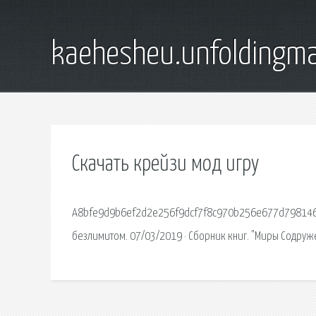
kaehesheu.unfoldingma
Скачать крейзи мод игру
A8bfe9d9b6ef2d2e256f9dcf7f8c970b256e677d798146cb
безлимитом. 07/03/2019 · Сборник книг. "Миры Содруже