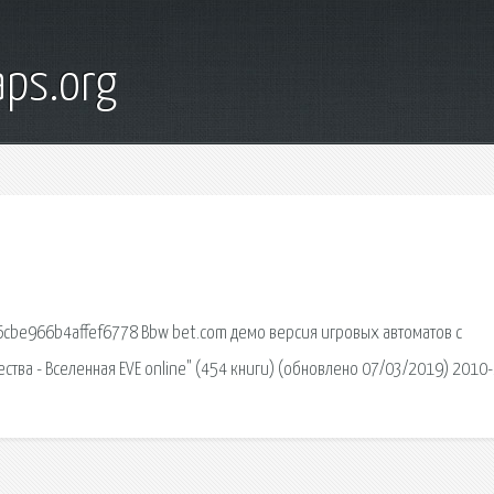
ps.org
e966b4affef6778 Bbw bet.com демо версия игровых автоматов с
ства - Вселенная EVE online" (454 книги) (обновлено 07/03/2019) 2010