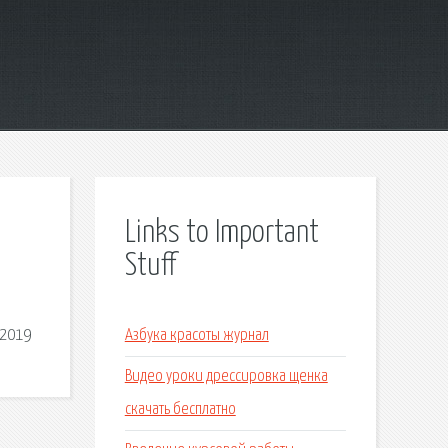
Links to Important
Stuff
-2019
Азбука красоты журнал
Видео уроки дрессировка щенка
скачать бесплатно