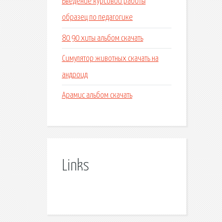
Введение курсовой работы
образец по педагогике
80 90 хиты альбом скачать
Симулятор животных скачать на
андроид
Арамис альбом скачать
Links