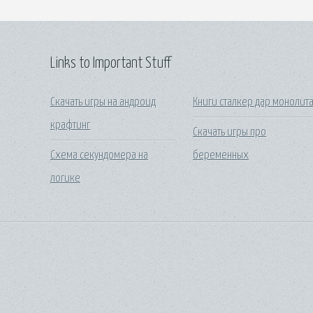
Links to Important Stuff
Скачать игры на андроид
Книги сталкер дар монолит
крафтинг
Скачать игры про
Схема секундомера на
беременных
логике