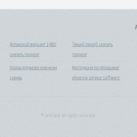
A
а
Испанский вариант 1980
Танцуй танцуй скачать
скачать торрент
торрент
Узоры кружева крючком
Инструкция по прошивке
схемы
phoenix service software
© Untitled. All rights reserved.