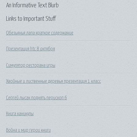
An Informative Text Blurb
Links to Important Stuff
Обезьянья лапа краткое содержание
Презентация htc 8 октября
Симулятор ресторана игры
Хвойные и лиственные деревья презентация 1 класс
Сергей лысак поднять перископ 6
Книга каникулы
Война и мир герои книги