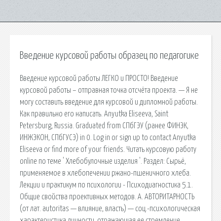
Введение курсовой работы образец по педагогике
Введение курсовой работы ЛЕГКО и ПРОСТО! Введение
курсовой работы – отправная точка отсчёта проекта. — Я не
могу составить введение для курсовой и дипломной работы.
Как правильно его написать. Anyutka Eliseeva, Saint
Petersburg, Russia. Graduated from СПбГЭУ (ранее ФИНЭК,
ИНЖЭКОН, СПбГУСЭ) in 0. Log in or sign up to contact Anyutka
Eliseeva or find more of your friends. Читать курсовую работу
online по теме ' Хлебобулочные изделия '. Раздел: Сырьё,
применяемое в хлебопечении ржано-пшеничного хлеба.
Лекции и практикум по психологии - Психодиагностика 5.1.
Общие свойства проективных методов. А. АВТОРИТАРНОСТЬ
(от лат. autoritas — влияние, власть) — соц.-психологическая
характеристика личности, отражающая ее стремление