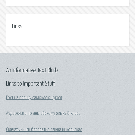
Links
An Informative Text Blurb
Links to Important Stuff
Гост на пленку самоклеющуюся
Аудиокнига по английскому языку 8 класс
Скачать книги бесплатно елена никольская