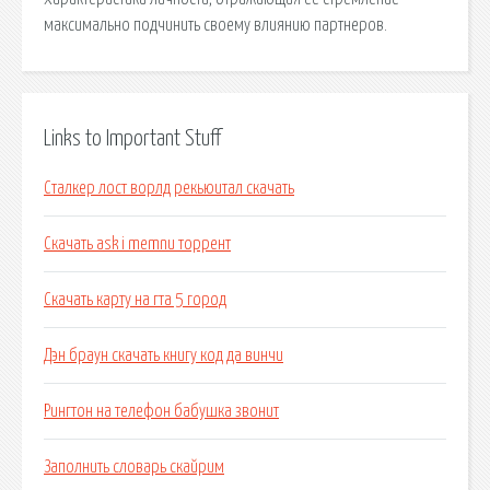
максимально подчинить своему влиянию партнеров.
Links to Important Stuff
Сталкер лост ворлд рекьюитал скачать
Скачать ask i memnu торрент
Скачать карту на гта 5 город
Дэн браун скачать книгу код да винчи
Рингтон на телефон бабушка звонит
Заполнить словарь скайрим