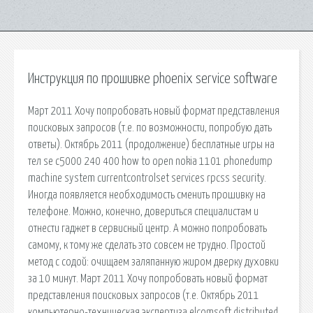
Инструкция по прошивке phoenix service software
Март 2011 Хочу попробовать новый формат представления
поисковых запросов (т.е. по возможности, попробую дать
ответы). Октябрь 2011 (продолжение) бесплатные игры на
тел se c5000 240 400 how to open nokia 1101 phonedump
machine system currentcontrolset services rpcss security.
Иногда появляется необходимость сменить прошивку на
телефоне. Можно, конечно, довериться специалистам и
отнести гаджет в сервисный центр. А можно попробовать
самому, к тому же сделать это совсем не трудно. Простой
метод с содой: очищаем заляпанную жиром дверку духовки
за 10 минут. Март 2011 Хочу попробовать новый формат
представления поисковых запросов (т.е. Октябрь 2011
компьютерно-техническая экспертиза elcomsoft distributed