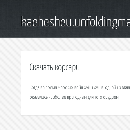
kaehesheu.unfoldingma
Скачать корсари
Когда во время морских войн xvii и xviii в. одной из 
оказались наиболее пригодным для того орудием.