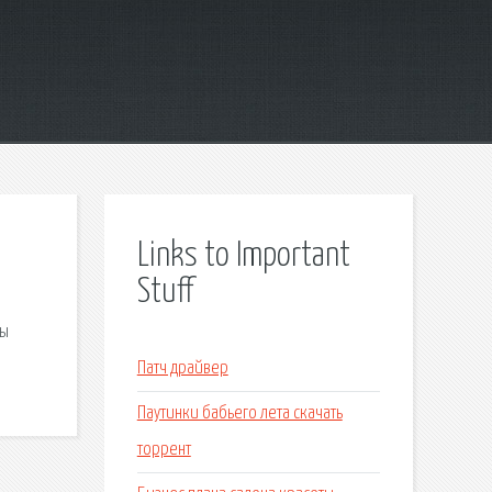
Links to Important
Stuff
ры
Патч драйвер
Паутинки бабьего лета скачать
торрент