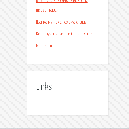
Бизнес плана салона красоты
презентация
Шапка мужская схема спицы
Конструктивные требования гост
Бош книги
Links