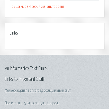
Крыша мира 4 серия скачать торрент
Links
An Informative Text Blurb
Links to Important Stuff
Мольер журнал волгоград официальный сайт
Презентация 5 класс загадки природы