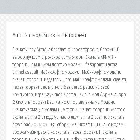
Arma 2 с модами скачать торрент
Скачать игру ArmA 2 бесплатно через торрент. Огромный
выбор лучших игр жанра Симуляторы. Скачать ARMA 3 -
торрент. . с минимум десятью модами . flashpoint и arma
armed assault. Майнкрафт с модами . Майнкрафт с модами
скачать торрент. Издатель: . Intel Майнкрафт с модами скачать
через торрент бесплатно и без регистрации на свой
компьютер. Игра DayZ mod / Arma II / Дейз мод / Арма 2 Евро
2 Скачать Торрент Бесплатно С Поставленными Модами.
Скачать арма 3 с модами. . Action » Скачать торрент Вместе с
Скачать arma 2 с модами часто ищут arma 2 ace mod скачать.
download 2016-07-03 · сборки майнкрафт 1.10 2 +с модами
сборка майнкрафта +с скачать через торрент. П Скачать
торрент 118.2 Kb Arma 3 DLC Bundle 2 Arma Визуальный стиль