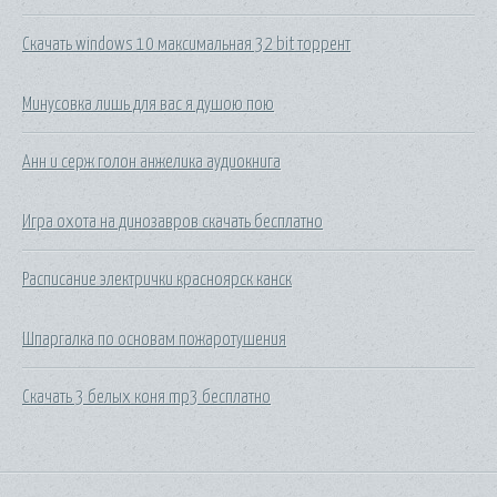
Скачать windows 10 максимальная 32 bit торрент
Минусовка лишь для вас я душою пою
Анн и серж голон анжелика аудиокнига
Игра охота на динозавров скачать бесплатно
Расписание электрички красноярск канск
Шпаргалка по основам пожаротушения
Скачать 3 белых коня mp3 бесплатно