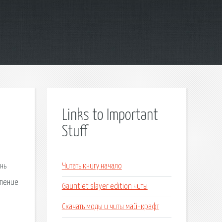
Links to Important
Stuff
ень
Читать книгу начало
ипение
Gauntlet slayer edition читы
Скачать моды и читы майнкрафт