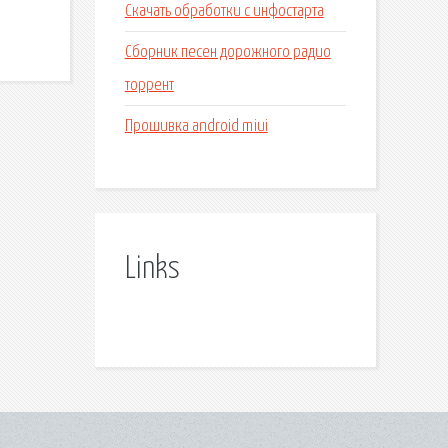
Скачать обработки с инфостарта
Сборник песен дорожного радио
торрент
Прошивка android miui
Links