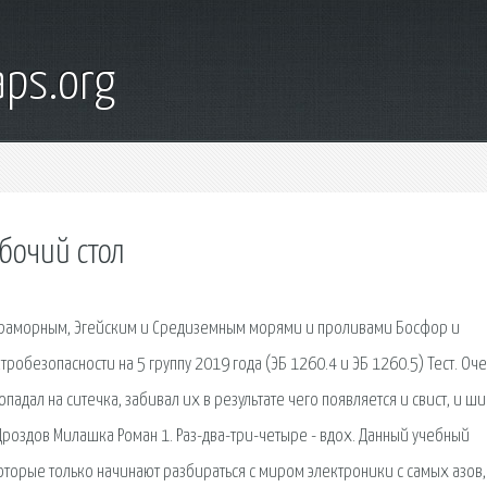
ps.org
бочий стол
Мраморным, Эгейским и Средиземным морями и проливами Босфор и
робезопасности на 5 группу 2019 года (ЭБ 1260.4 и ЭБ 1260.5) Тест. Оч
падал на ситечка, забивал их в результате чего появляется и свист, и ш
 Дроздов Милашка Роман 1. Раз-два-три-четыре - вдох. Данный учебный
оторые только начинают разбираться с миром электроники с самых азов,