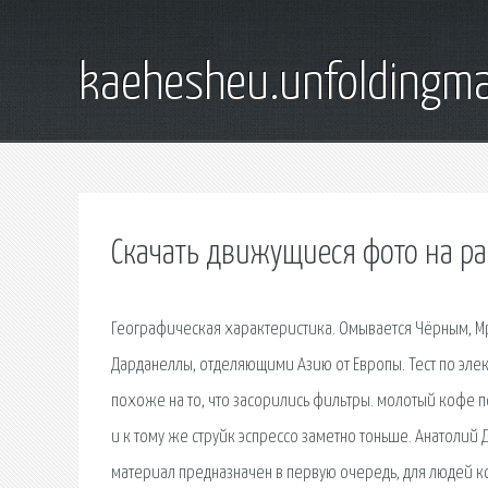
kaehesheu.unfoldingma
Скачать движущиеся фото на ра
Географическая характеристика. Омывается Чёрным, 
Дарданеллы, отделяющими Азию от Европы. Тест по элект
похоже на то, что засорились фильтры. молотый кофе по
и к тому же струйк эспрессо заметно тоньше. Анатолий
материал предназначен в первую очередь, для людей к