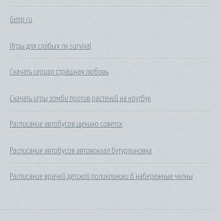
Gimp ru
Игры для слабых пк survival
Скачать сериал страшная любовь
Скачать игры зомби против растений на ноутбук
Расписание автобусов щекино советск
Расписание автобусов автовокзал бутурлиновка
Расписание врачей детской поликлиники 6 набережные челны