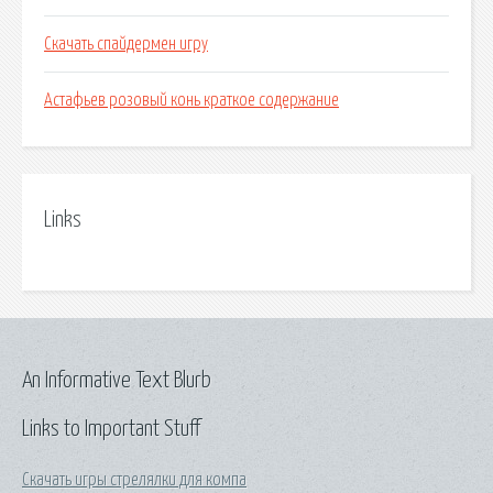
Скачать спайдермен игру
Астафьев розовый конь краткое содержание
Links
An Informative Text Blurb
Links to Important Stuff
Скачать игры стрелялки для компа