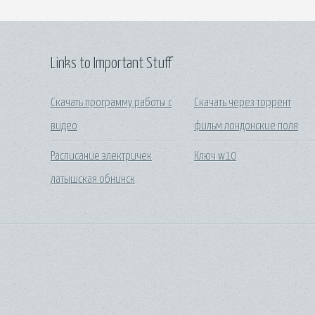
Links to Important Stuff
Скачать программу работы с
Скачать через торрент
видео
фильм лондонские поля
Расписание электричек
Ключ w10
латышская обнинск