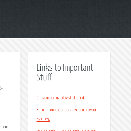
Links to Important
Stuff
2-
Скачать игры playstation 4
Каргаполов основы теории групп
скачать
iaomi