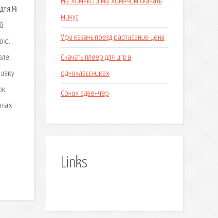
Мы хомяки и мы хомячим скачать
для Mi
минус
ой
Уфа казань поезд расписание цена
oid.
Скачать плеер для игр в
але
одноклассниках
шивку
ок
Соник адвенчер
онах
.
Links