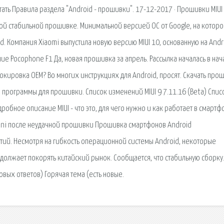
ать Правила раздела "Android - прошивки". 17-12-2017 · Прошивки MIUI 
ьной стабильной прошивке. Минимальной версией ОС от Google, на котор
d. Компания Xiaomi выпустила новую версию MIUI 10, основанную на Andr
ие Pocophone F1 Да, новая прошивка за апрель. Рассылка началась в нач
локировка OEM? Во многих инструкциях для Android, просят. Скачать про
программы для прошивки. Список изменений MIUI 9 7.11.16 (Beta) Спис
обное описание MIUI - что это, для чего нужно и как работает в смартф
 mini после неудачной прошивки Прошивка смартфонов Android
ий. Несмотря на гибкость операционной системы Android, некоторые
олжает покорять китайский рынок. Сообщается, что стабильную сборку
овых ответов) Горячая тема (есть новые.