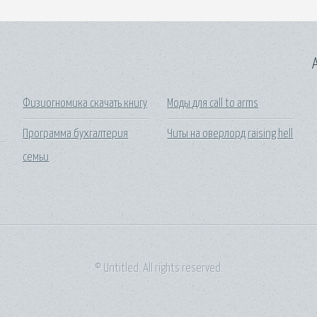
A
Физиогномика скачать книгу
Моды для call to arms
Программа бухгалтерия
Читы на оверлорд raising hell
семьи
© Untitled. All rights reserved.