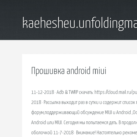
kaehesheu.unfoldingma
Прошивка android miui
11-12-2018 · Adb & TWRP скачать: https://cloud.mail.ru
2018 · Рассылка выходит раз в сутки и содержит списо
форум,поддерживающий обсуждение MIUI и Android ,Оф
Android или MIUI. Сегодня мы попытаемся дать. В продо
оболочкой 11-7-2018 · Внимание! Настоятельно рекомен