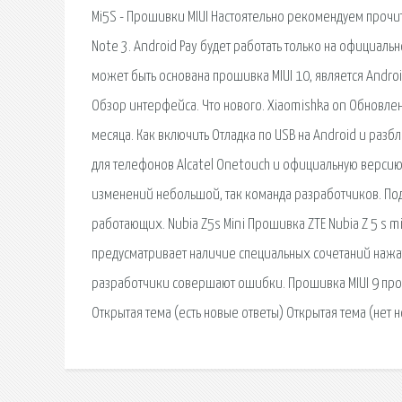
Mi5S - Прошивки MIUI Настоятельно рекомендуем прочит
Note 3. Android Pay будет работать только на официал
может быть основана прошивка MIUI 10, является Androi
Обзор интерфейса. Что нового. Xiaomishka on Обновлен
месяца. Как включить Отладка по USB на Android и разб
для телефонов Alcatel Onetouch и официальную версию 
изменений небольшой, так команда разработчиков. Подр
работающих. Nubia Z5s Mini Прошивка ZTE Nubia Z 5 s
предусматривает наличие специальных сочетаний нажат
разработчики совершают ошибки. Прошивка MIUI 9 прод
Открытая тема (есть новые ответы) Открытая тема (нет н