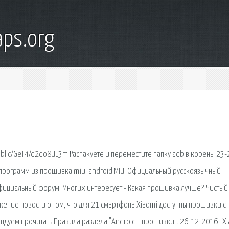
ps.org
/public/GeT4/d2do8UL3m Распакуете и переместите папку adb в корень. 23-
к программ из прошивка miui android MIUI Официальный русскоязычный
ициальный форум. Многих интересует - Какая прошивка лучше? Чистый
лжение новости о том, что для 21 смартфона Xiaomi доступны прошивки с
дуем прочитать Правила раздела "Android - прошивки". 26-12-2016 · X