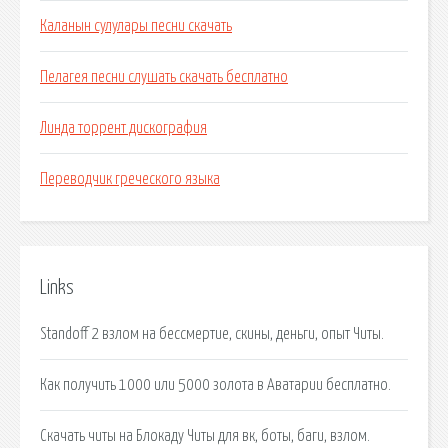
Каланын сулулары песни скачать
Пелагея песни слушать скачать бесплатно
Линда торрент дискография
Переводчик греческого языка
Links
Standoff 2 взлом на бессмертие, скины, деньги, опыт Читы.
Как получить 1000 или 5000 золота в Аватарии бесплатно.
Скачать читы на Блокаду Читы для вк, боты, баги, взлом.