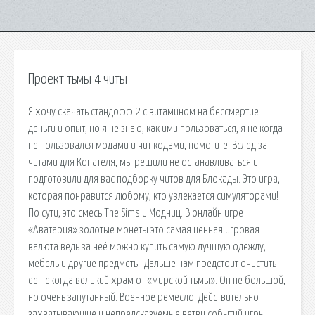
Проект тьмы 4 читы
Я хочу скачать стандофф 2 с витамином на бессмертие
деньги и опыт, но я не знаю, как ими пользоваться, я не когда
не пользовался модами и чит кодами, помогите. Вслед за
читами для Копателя, мы решили не останавливаться и
подготовили для вас подборку читов для Блокады. Это игра,
которая понравится любому, кто увлекается симуляторами!
По сути, это смесь The Sims и Модниц. В онлайн игре
«Аватария» золотые монеты это самая ценная игровая
валюта ведь за неё можно купить самую лучшую одежду,
мебель и другие предметы. Дальше нам предстоит очистить
ее некогда великий храм от «мирской тьмы». Он не большой,
но очень запутанный. Военное ремесло. Действительно
захватывающие и непредсказуемые ветви событий игры