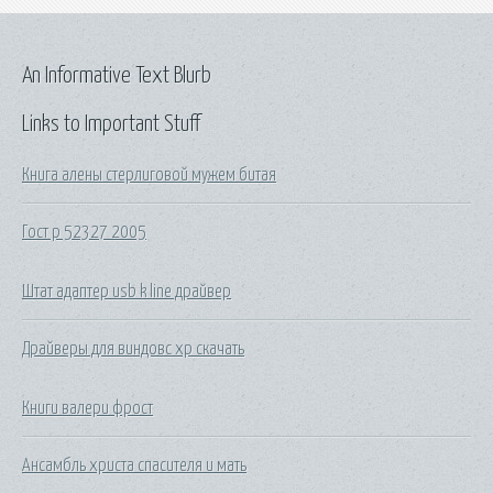
An Informative Text Blurb
Links to Important Stuff
Книга алены стерлиговой мужем битая
Гост р 52327 2005
Штат адаптер usb k line драйвер
Драйверы для виндовс хр скачать
Книги валери фрост
Ансамбль христа спасителя и мать