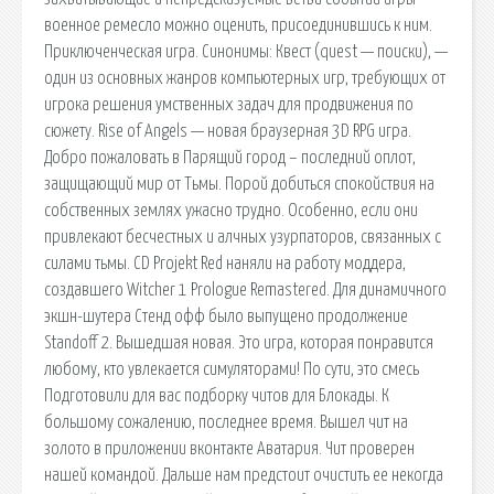
военное ремесло можно оценить, присоединившись к ним.
Приключенческая игра. Синонимы: Квест (quest — поиски), —
один из основных жанров компьютерных игр, требующих от
игрока решения умственных задач для продвижения по
сюжету. Rise of Angels — новая браузерная 3D RPG игра.
Добро пожаловать в Парящий город – последний оплот,
защищающий мир от Тьмы. Порой добиться спокойствия на
собственных землях ужасно трудно. Особенно, если они
привлекают бесчестных и алчных узурпаторов, связанных с
силами тьмы. CD Projekt Red наняли на работу моддера,
создавшего Witcher 1 Prologue Remastered. Для динамичного
экшн-шутера Стенд офф было выпущено продолжение
Standoff 2. Вышедшая новая. Это игра, которая понравится
любому, кто увлекается симуляторами! По сути, это смесь
Подготовили для вас подборку читов для Блокады. К
большому сожалению, последнее время. Вышел чит на
золото в приложении вконтакте Аватария. Чит проверен
нашей командой. Дальше нам предстоит очистить ее некогда