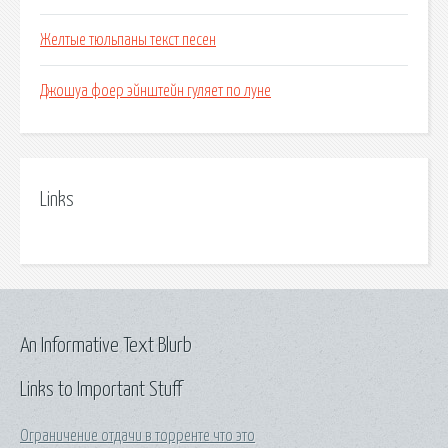
Желтые тюльпаны текст песен
Джошуа фоер эйнштейн гуляет по луне
Links
An Informative Text Blurb
Links to Important Stuff
Ограничение отдачи в торренте что это