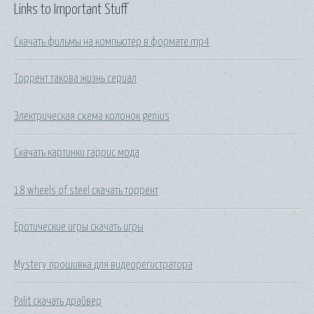
Links to Important Stuff
Скачать фильмы на компьютер в формате mp4
Торрент такова жизнь сериал
Электрическая схема колонок genius
Скачать картинки гаррис мода
18 wheels of steel скачать торрент
Еротические игры скачать игры
Mystery прошивка для видеорегистратора
Palit скачать драйвер