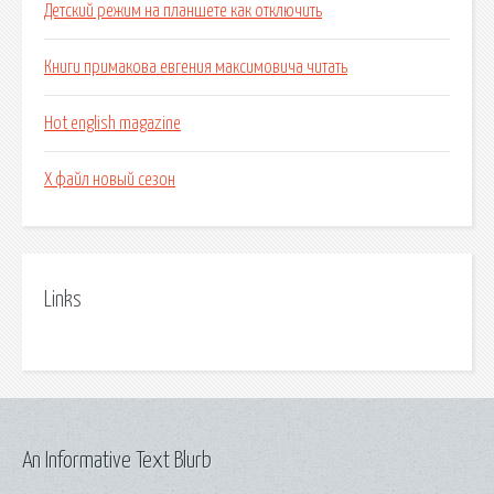
Детский режим на планшете как отключить
Книги примакова евгения максимовича читать
Hot english magazine
Х файл новый сезон
Links
An Informative Text Blurb