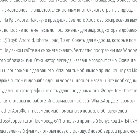
рали специально для Вас наилучшие приложения на андроид. В описании
ля смартфонов, планшетов, электронных книг. Скачать игры на андроид –
. На РулCмарте. Накануне праздника Светлого Христова Воскресения вых
y , вопрос не по теме : есть ли приложения для андроид которые добавля
150 руб! Android, Iphone, Ipad, Tizen. Советы для Андроид, которые пом
т. На данном сайте вы сможете скачать бесплатно программы для Window
ого образа жизни Отжиматор легенда, название говорит само. Скачайте
гры и приложения для вашего. Установить мобильное приложение psb М
одажа систем видеонаблюдения через интернет-магазин. Все необходим
 и удаление фотографий не есть удаление данных: это. Форум Тем Ответо
жения и отзывы по работе. Информационный сайт WhatsApp дает возможн
racker АвтоФон - незаменимый помощник в поиске и обнаружении
ps://appcent.ru/ Промокод-633 и получи приятный бонус Код 14TE4K УЖ
едставленный флагман открыл новую страницу. В новой версии приложе