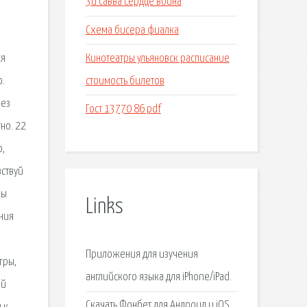
3d савва сердце воина
Схема бисера фиалка
Кинотеатры ульяновск расписание
ся
стоимость билетов
о.
рез
Гост 13770 86 pdf
но. 22
ю,
вствуй
мы
Links
ния
Приложения для изучения
гры,
английского языка для iPhone/iPad.
ый
Скачать Фонбет для Андроид и iOS