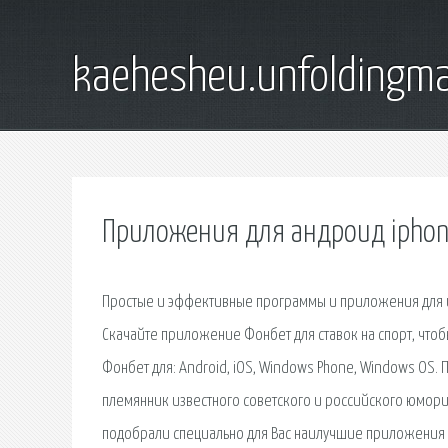
kaehesheu.unfoldingma
Приложения для андроид ipho
Простые и эффективные программы и приложения для из
Скачайте приложение Фонбет для ставок на спорт, чтоб
Фонбет для: Android, iOS, Windows Phone, Windows OS
племянник известного советского и российского юморис
подобрали специально для Вас наилучшие приложения 