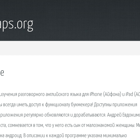
ps.org
ne
учения разговорного английского языка для iPhone (Айфона) и iPad (Ай
ы всегда иметь доступ к функционалу букмекера! Доступны приложения
. Приложения регулярно обновляются и дорабатываются. Андрей Евдоким
та, сомневается в том, что у него есть сын от малознакомой женщины. М
на андроид. В описании к каждой программе указана минимально