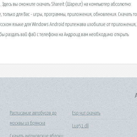
а. Здесь вы сможите скачать Shareit (Шареит) на компьютер абсолютно
, только для Вас - игры, программы, приложения, обновления. Скачать т
усском языке для Windows Android притежава изобилие от приложения,
тобы раздать вай фай с телефона на Андроид вам необходимо открыть
A
й
Расписание автобусов до
Esp чит скачать
москвы из брянска
Lua51 dll
Скачать антоновские яблоки