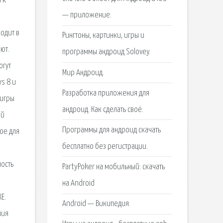
 к
— приложение.
одит в
Рингтоны, картинки, игры и
ют.
программы андроид Solovey.
огут
Мир Андроид.
s 8 и
Разработка приложения для
 игры
андроид. Как сделать своё.
ой
Программы для андроид скачать
ое для
бесплатно без регистрации.
в
ость
PartyPoker на мобильный: скачать
на Android
Е.
Android — Википедия.
ния