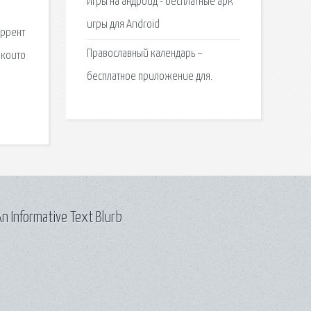
Игры на андроид - бесплатные apk
игры для Android
оррент
Православный календарь –
 които
бесплатное приложение для.
n Informative Text Blurb