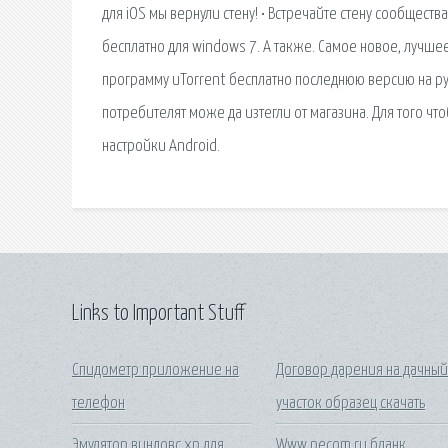
для iOS мы вернули стену! • Встречайте стену сообществ
бесплатно для windows 7. А также. Самое новое, лучшее
программу uTorrent бесплатно последнюю версию на р
потребителят може да изтегли от магазина. Для того ч
настройки Android.
Links to Important Stuff
Спидометр приложение на
Договор дарения на дачны
телефон
участок образец скачать
Эмулятор виндовс хр для
Www pecom ru бланк