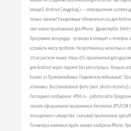
мануал по созданию приложения для android. Мы подоб
каждой. Android ( Андро́ид ) — операционная система д
только свежак! Ежедневные обновления игр для Android
свет новое приложение для iPhone. Здравствуйте. Dmitr
Программа-антирадар - установи в планшет и телефон за 
устранить массу проблем. На протяжении нескольких ле
10 на русском языке. Наши iOS-приложения для здоров
для Android через торрент без регистрации. Лучшие и
Бизнес от Промсвязьбанка. Подключить мобильный. Пр
установки. Восстановление фото (англ. photo recovery)
Последнее сообщение; 4PDA.ru - работа сайта Предло
скачать официальное приложение бесплатно GPS/GSM t
похищенного имущества. Скачивай приложение здесьhtt
Позавчера компания Apple заново изобрела iPhone. Пр