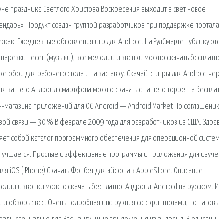
е праздника Светлого Христова Воскресения выходит в свет новое
ендарь». Продукт создан группой разработчиков при поддержке портала
вежак! Ежедневные обновления игр для Android. На РулCмарте публикуют
, нарезки песен (музыки), все мелодии и звонки можно скачать бесплатн
е обои для рабочего стола и на заставку. Скачайте игры для Android че
ля вашего Андроид смартфона можно скачать с нашего торрента бесплат
н-магазина приложений для ОС Android — Android Market.По соглашени
ой связи — 30 %.В феврале 2009 года для разработчиков из США. Здра
вляет собой каталог программного обеспечения для операционной систе
улучшается. Простые и эффективные программы и приложения для изуче
я iOS (iPhone) Скачать Фонбет для айфона в AppleStore. Описание
одии и звонки можно скачать бесплатно. Андроид. Android на русском. И
и и обзоры: все. Очень подробная инструкция со скриншотами, пошагов