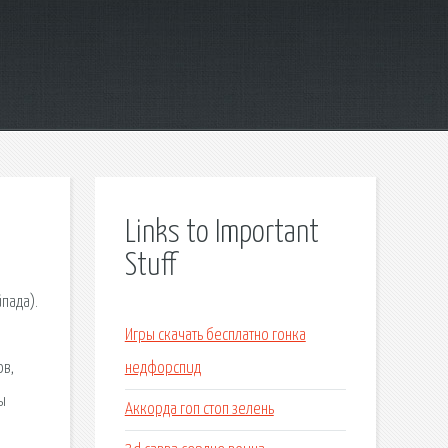
Links to Important
Stuff
пада).
Игры скачать бесплатно гонка
ов,
недфорспид
ы
Аккорда гоп стоп зелень