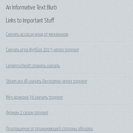
An Informative Text Blurb
Links to Important Stuff
Скачать ассасин крид от механиков
Скачать игра футбол 2015 через торрент
Langenscheidt словарь скачать
Steam api dll скачать бесплатно через торрент
Меч дракона 3d скачать торрент
Дурман 2 сезон торрент
Приглашение от принимающей стороны образец