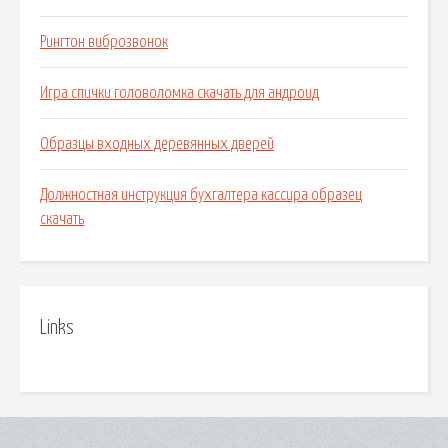
Рингтон виброзвонок
Игра спички головоломка скачать для андроид
Образцы входных деревянных дверей
Должностная инструкция бухгалтера кассира образец
скачать
Links