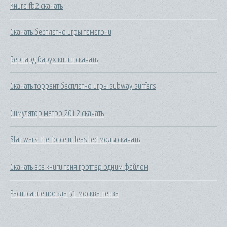
Книга fb2 скачать
Скачать бесплатно игры тамагочи
Бернард барух книги скачать
Скачать торрент бесплатно игры subway surfers
Симулятор метро 2012 скачать
Star wars the force unleashed моды скачать
Скачать все книги таня гроттер одним файлом
Расписание поезда 51 москва пенза