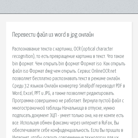
Перевести файл из word в jpg онлайн
Распознавание текста с картинки, OCR (optical character
recognition), то есть превращение картинки в текст. Что такое
bin формат. Чем открыть bin формат Формат iso. Как открыть
файл iso Формат dwg чем открыть. Сервис OnlineOCR.net
позволяет бесплатно распознавать текст в режиме онлайн.
Среди 32 языков Онлайн конвертер Smallpdf переводит PDF в
Word, Excel, PPT и JPG, а также позволяет редактировать.
Программа совершенно не работает. Вернула пустой файл с
многостраничной таблицы Начальница в отпуске, нужно
подписать документ ЭЦП - умеет только она, на ее компе есть
все. Используя обмен факсами через интернет в RuFax, Вы
обеспечиваете себе конфиденциальность. Если Вы пришли в
Интернет, чтобы освоить современные технологии для их