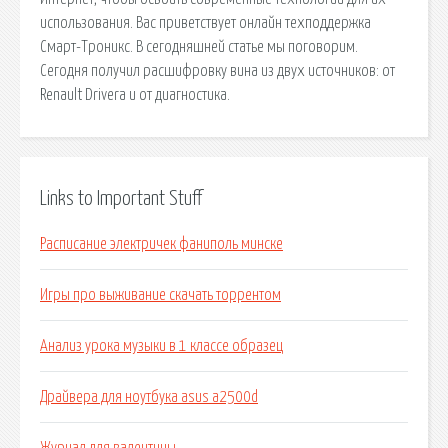
использования. Вас приветствует онлайн техподдержка
Смарт-Троникс. В сегодняшней статье мы поговорим.
Сегодня получил расшифровку вина из двух источников: от
Renault Driverа и от диагностика.
Links to Important Stuff
Расписание электричек фаниполь минске
Игры про выживание скачать торрентом
Анализ урока музыки в 1 классе образец
Драйвера для ноутбука asus a2500d