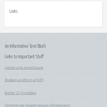
Links
An Informative Text Blurb
Links to Important Stuff
Скачать игры на мотоцикле
Драйвер на atheros ar9285
Brother 2130 драйвер
Пролетая над гнездом кукушки обложка книги