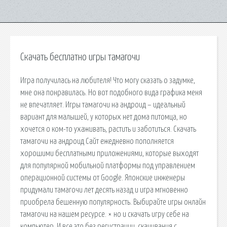
Скачать бесплатно игры тамагочи
Игра получилась на любителя! Что могу сказать о задумке,
мне она понравилась. Но вот подобного вида графика меня
не впечатляет. Игры тамагочи на андроид – идеальный
вариант для малышей, у которых нет дома питомца, но
хочется о ком-то ухаживать, растить и заботиться. Скачать
тамагочи на андроид Сайт ежедневно пополняется
хорошими бесплатными приложениями, которые выходят
для популярной мобильной платформы под управлением
операционной системы от Google. Японские инженеры
придумали тамагочи лет десять назад и игра мгновенно
приобрела бешенную популярность. Выбирайте игры онлайн
тамагочи на нашем ресурсе. × но и скачать игру себе на
компьютер. И все это без регистрации, скачивания с