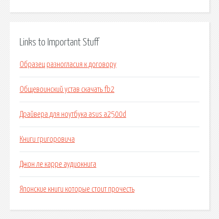
Links to Important Stuff
Образец разногласия к договору
Общевоинский устав скачать fb2
Драйвера для ноутбука asus a2500d
Книги григоровича
Джон ле карре аудиокнига
Японские книги которые стоит прочесть