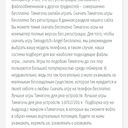
файлообменников и других трудностей – совершенно
бесплатно. Тамагочи онлайн играть. Скачать Тамагочи игры
бесплатно без регистрации В данном разделе нашего сайта
Вы можете также скачать бесплатно Тамагочи игры на
компьютер полные версии без регистрации. Для того, чтобы
скачать игру Tamagotchi Angel бесплатно, мы рекомендуем
выбрать вашу модель телефона, в таком случае, наша
система подберет для вас наиболее подходящие файлы
игры , скачать. Игры по подобию Тамагочи до сих пор
пользуются большей популярностью среди геймеров. И,
неудивительно, ведь это так трогательно и мило ухаживать за
маленьким беззащитным существом, которое так нуждается в
твоей заботе и любви. Скачать игру на телефон бесплатно.
Лучшие игры Тамагочи для java-устройств. Лучшие игры
Тамагочи для java-устройств. 10/02/2014 · Подборка игр на
Андроид с жанром «Тамагочи», в которых вы сможете войти
в образ няньки виртуальных питомцев, будете за ними
ухаживать, кормить их, развлекать и развивать.