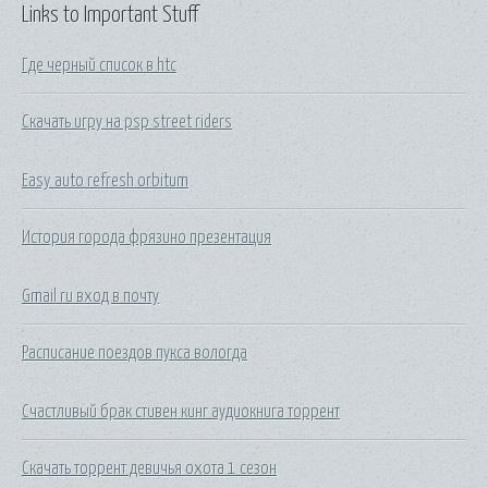
Links to Important Stuff
Где черный список в htc
Скачать игру на psp street riders
Easy auto refresh orbitum
История города фрязино презентация
Gmail ru вход в почту
Расписание поездов пукса вологда
Счастливый брак стивен кинг аудиокнига торрент
Скачать торрент девичья охота 1 сезон