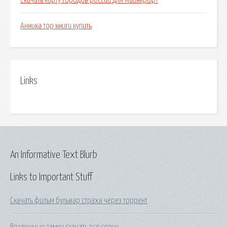
Скачать карту городов россии для майнкрафт
Анника тор книги купить
Links
An Informative Text Blurb
Links to Important Stuff
Скачать фильм бульвар страха через торрент
Воздушные замки скачать все серии