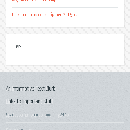
Аудиокниги евгений шварц
Таблица ктп по фгос образец 2015 эксель
Links
An Informative Text Blurb
Links to Important Stuff
Драйвера на принтер кэнон mg2440
Гост на эковату