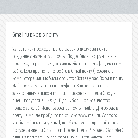
Gmail ru вход в почту
Узнайте как проходит регистрация в джимейл почте,
создание аккаунта гугл почты. Подробная инструкция как
происходит регистрация в джимейл почте на официальном
сайте. Если при попытке войти в Gmail почту (неважно с
компьютера или мобильного устройства) у вас. Вход в почту
Майл.ру с компьютера и телефона. Как пользоваться
электронным ящиком mail.ru. Поисковая система Google
очень популярна и каждый день большое количество
пользователей. Использование почты mail.ru. Для входа в
почту на мейле пройдите по ссылке www.mail.ru. Для того
чтобы войти в почту Gmail, необходимо в адресной строке
браузера ввести Gmail.com. После. Почта Рамблер (Rambler)
один из популярных электронных ящиков Рунета. Про