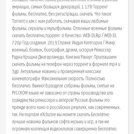
амуниции, самых больших декораций. 1 178 Торрент
фильмы, бесплатно, без регистрации, скачать. Что такое
Torrent и как с ним работать, скачивая ваши любимые
фильмы, сериалы и мультфильмы. Отличные военные фильмы
скачать бесплатно,торрент. 0 Качество: WEB-DLRip / WEB-DL
720p Год создания: 2019 Страна: Индия Категория / Жанр:
военный, боевик, биография, драма, история Режиссер:
Радха Кришна Джагарламуди, Кангана Ранаут. Приглашаем
скачать фильмы на телефон через торрент в формате mp4 и
3gp. Актуальные новинки и проверенная классика
кинематографа. Максимальная скорость. Полностью
бесплатно. Важно! В разделе собраны фильмы, снятые на
РУССКОМ языке не зависимо от страны производства или
гражданства режиссера и актеров! Русские фильмы это
прежде всего кино о российских реалиях, как современных,
так. На портале eXcluzive вы можете скачать Бесплатно
лучшие новинки фильмов софта музыки и игр, а так же
огромная коллекция видеоклипов совершенно бесплатно.