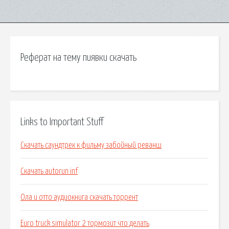
Реферат на тему пиявки скачать
Links to Important Stuff
Скачать саундтрек к фильму забойный реванш
Скачать autorun inf
Ола и отто аудиокнига скачать торрент
Euro truck simulator 2 тормозит что делать