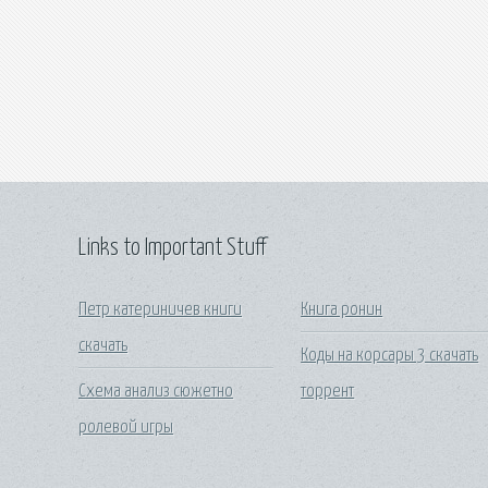
Links to Important Stuff
Петр катериничев книги
Книга ронин
скачать
Коды на корсары 3 скачать
Схема анализ сюжетно
торрент
ролевой игры