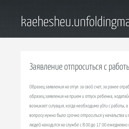
kaehesheu.unfoldingma
Заявление отпроситься с работ
Образец заявления на отгул: за свой счет, за ранее от
образец заявления на прием и отпуск ребенка, ходатайст
возникает ситуация, когда необходимо уйти с работы, а 
вопросу нужно было срочно отпроситься у начальства и
людей находится на службе с 8.00 до 17.00 ежедневно в