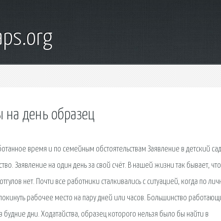
ps.org
ы на день образец
работанное время и по семейным обстоятельствам Заявление в детский са
во. Заявление на один день за свой счёт. В нашей жизни так бывает, что
отгулов нет. Почти все работники сталкивались с ситуацией, когда по ли
 покинуть рабочее место на пару дней или часов. Большинство работающ
 будние дни. Ходатайства, образец которого нельзя было бы найти в