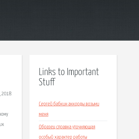
Links to Important
Stuff
д 2018:
Сергей бабкин аккорды возьми
чному
меня
их
Образец справка уточняющая
особый характер работы