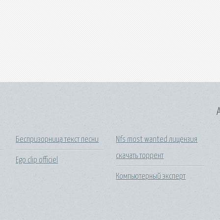
A
Беспризорница текст песни
Nfs most wanted лицензия
скачать торрент
Ego clip officiel
Компьютерный эксперт