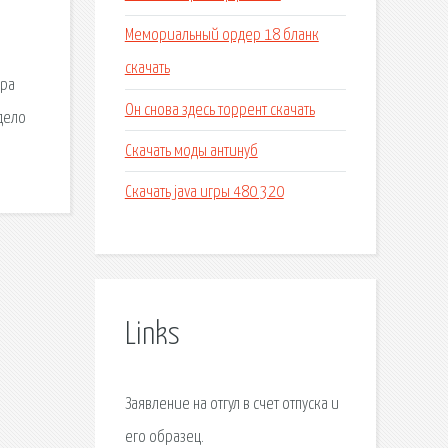
Мемориальный ордер 18 бланк
скачать
ера
Он снова здесь торрент скачать
 дело
Скачать моды антинуб
Скачать java игры 480 320
Links
Заявление на отгул в счет отпуска и
его образец.