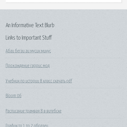
An Informative Text Blurb
Links to Important Stuff
Абаи бегаи аи мусин минус
Прохождение гаррис мод
Учебник по истории 8 класс скачать pdf
Bloom 06
Расписание трамвая 8 в витебске
График то 1 то 2 образец