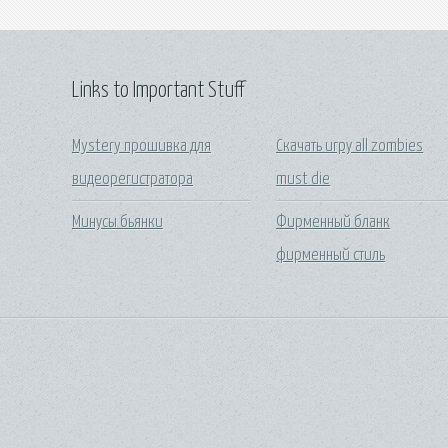
Links to Important Stuff
Mystery прошивка для
Скачать игру all zombies
видеорегистратора
must die
Минусы бьянки
Фирменный бланк
фирменный стиль