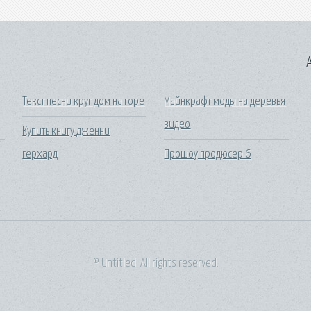
A
Текст песни круг дом на горе
Майнкрафт моды на деревья
видео
Купить книгу дженни
герхард
Прошоу продюсер 6
© Untitled. All rights reserved.