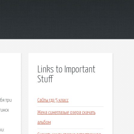
Links to Important
Stuff
бя три
Сайты гдз 5 класс
гинск
Жека синеглазые озера скачать
альбом
ки: