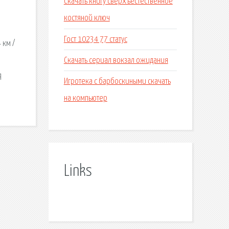
Скачать книгу сверхъестественное
костяной ключ
Гост 10234 77 статус
 км /
Скачать сериал вокзал ожидания
Я
Игротека с барбоскиными скачать
на компьютер
Links