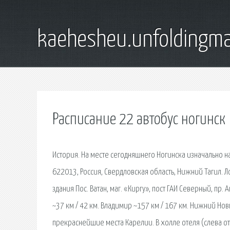
kaehesheu.unfoldingma
Расписание 22 автобус ногинск
История. На месте сегодняшнего Ногинска изначально на
622013, Россия, Свердловская область, Нижний Тагил.
здания Пос. Ватан, маг. «Киргу», пост ГАИ Северный, пр
~37 км / 42 км. Владимир ~157 км / 167 км. Нижний Но
прекраснейшие места Карелии. В холле отеля (слева от 