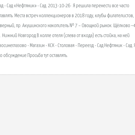
езд - Сад «Нефтяник» - Сад. 2013-10-26 · Я решила перенести все часто
авлять. Места встреч коллекционеров в 2018 году, клубы филателистов,
И Северный, пр. Акушинского накопитель № 7 – Овощной рынок. Щёлково ~4
м. Нижний Новгород В холле отеля (слева от входа) есть стойка, на ней
осинеглазово - Магазин - КСК - Столовая - Переезд - Сад Нефтяник - Сад. 
 обсуждение.Просьба тут оставлять.