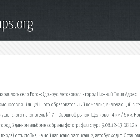
ps.org
ходилось село Рогож (др.-рус. Автовокзал - город Нижний Тагил Адрес:
 Ломоносовский лицей – это образовательный комплекс, включающий в се
. Акушинского накопитель № 7 – Овощной рынок. Щёлково ~4 км / 6 км. Но
вгород В данном альбоме собраны фотографии с тура 9.08.12-13.08.12 в
входа) есть стойка, на ней написано расписание, автобус ходит. Останов