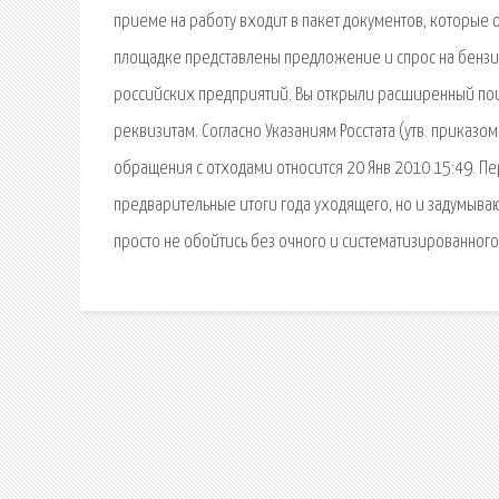
приеме на работу входит в пакет документов, которые
площадке представлены предложение и спрос на бензин,
российских предприятий. Вы открыли расширенный пои
реквизитам. Согласно Указаниям Росстата (утв. приказо
обращения с отходами относится 20 Янв 2010 15:49. Пе
предварительные итоги года уходящего, но и задумываю
просто не обойтись без очного и систематизированного