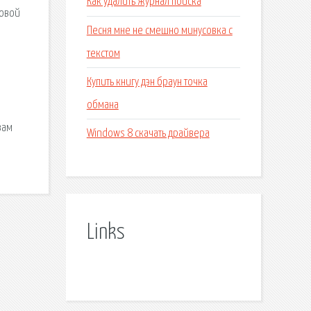
Как удалить журнал поиска
говой
Песня мне не смешно минусовка с
текстом
Купить книгу дэн браун точка
и
обмана
вам
Windows 8 скачать драйвера
Links