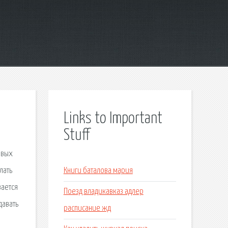
Links to Important
Stuff
овых
лать
Книги баталова мария
вается
Поезд владикавказ адлер
давать
расписание жд