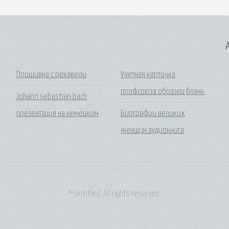
A
Прошивка с рекавери
Учетная карточка
профсоюза образец бланк
Johann sebastian bach
презентация на немецком
Биографии великих
женщин аудиокнига
© Untitled. All rights reserved.