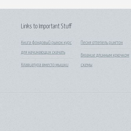
Links to Important Stuff
Книга фондовый рынок курс
Песня оттепель рингтон
для начинающих скачать
Вязание длинным крючком
Клавиатура вместо мышки
схемы