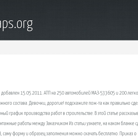
ps.org
 , добавлен 15.05.2011. АТП на 250 автомобилей МАЗ-533605 и 200 легк
ного состава. Девочки, дорогие! подскажите пож-та как правильно сде
ый график производства работ в строительстве. В этой статье рассказы
нтажные работы между Заказчиком Из статьи узнаете, на каком бланке с
), саму форму и образец заполнения можно скачать бесплатно. Приказ о