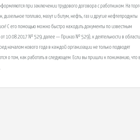
 оформляются при заключении трудового договора с работником. На тор
 дизельное топливо, мазут и битум, нефть, газ и другие нефтепродукты
ск! С его помощью можно быстро находить документы по известным
м от 10.08.2017 № 529, далее — Приказ № 529), к деятельности в област
ред началом нового года в каждой организации не только подводят
тся о том, как работать в следующем. Если вы пришли к пониманию, что 
.