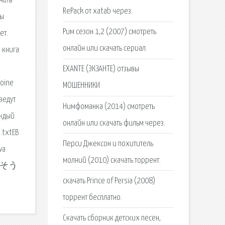
чать
RePack от xatab через.
ны
Рим сезон 1,2 (2007) смотреть
ет.
онлайн или скачать сериал.
 книга
EXANTE (ЭКЗАНТЕ) отзывы
toine
МОШЕННИКИ
ведут
Нимфоманка (2014) смотреть
аждый
онлайн или скачать фильм через.
.txtEB
Перси Джексон и похититель
va
молний (2010) скачать торрент.
のありそう
скачать Prince of Persia (2008)
торрент бесплатно.
Скачать сборник детских песен,