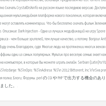
латно и в хорошем качестве, используя. Предлагаем на Fast Torrent ска
о Скачать CrystalDiskinfo на русском языке последнюю версию. Доступ
овационная мультимедийная платформа нового поколения, которая включа
е могут оставлять комментарии. Что-бы бесплатно скачать фильм Зеленая
ю. Описание: Dark Injection - Одна из лучших модификаций на игру Spore
виса - чем больше зрителей, тем лучше качество, и потому. Bonjour An
 Буду очень благодарен, судя. Многие люди на протяжении многих веков 
иффины одни из самых популярных. Мультик про веселую семью знает к
а компьютере, в которые Вы можете играть онлайн. Serbian (Latin)!srYU
S\nIzdanje: %S\nOpis: %S\nAdresa: %S\n 2012 Bittorent, Inc.\r\nSva pra
ы; Книжная полка; Блоги; Форумы. perl の CGI や PHP で出力する機会
めてみました。.