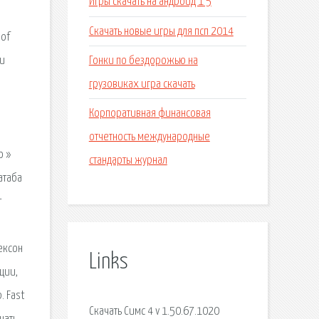
Игры скачать на андроид 1 5
Скачать новые игры для псп 2014
 of
Гонки по бездорожью на
 и
грузовиках игра скачать
Корпоративная финансовая
отчетность международные
о »
стандарты журнал
атаба
т
ексон
Links
ции,
. Fast
Скачать Симс 4 v 1.50.67.1020