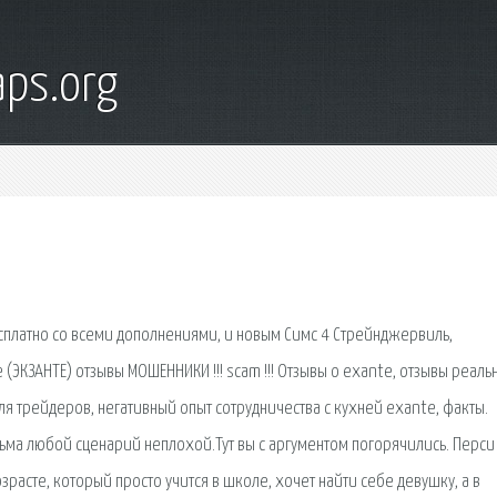
ps.org
есплатно со всеми дополнениями, и новым Симс 4 Стрейнджервиль,
(ЭКЗАНТЕ) отзывы МОШЕННИКИ !!! scam !!! Отзывы о exante, отзывы реаль
я трейдеров, негативный опыт сотрудничества с кухней exante, факты.
ма любой сценарий неплохой.Тут вы с аргументом погорячились. Перси
асте, который просто учится в школе, хочет найти себе девушку, а в