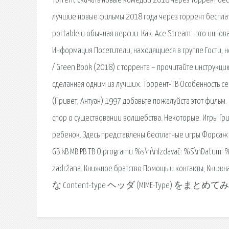
Torrent скачать новые комедии 2018 через торрент бесп
лучшие новые фильмы 2018 года через торрент бесплатн
portable и обычная версии. Как. Ace Stream - это инн
Информация Посетители, находящиеся в группе Гости, н
/ Green Book (2018) с торрента – прочитайте инструкци
сделанная одним из лучших. Торрент-ТВ Особенность сер
(Привет, Антуан) 1997 добавьте пожалуйста этот фильм.
спор о существовании волшебства. Некоторые. Игры Гр
ребенок. Здесь представлены бесплатные игры Форсаж н
GB kB MB PB TB O programu %s\n\nIzdavač: %S\nDatum: %
zadržana. Книжное братство Помощь и контакт
な Content-type ヘッダ (MIME-Type) をまと