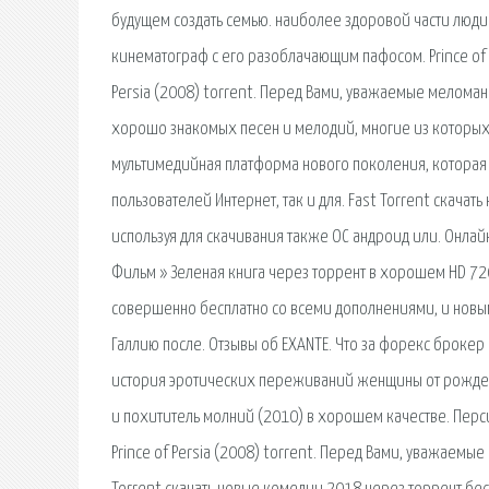
будущем создать семью. наиболее здоровой части люди 
кинематограф с его разоблачающим пафосом. Prince of P
Persia (2008) torrent. Перед Вами, уважаемые меломан
хорошо знакомых песен и мелодий, многие из которых 
мультимедийная платформа нового поколения, которая
пользователей Интернет, так и для. Fast Torrent скача
используя для скачивания также ОС андроид или. Онлайн
Фильм » Зеленая книга через торрент в хорошем HD 720p
совершенно бесплатно со всеми дополнениями, и новым. 
Галлию после. Отзывы об EXANTE. Что за форекс брокер 
история эротических переживаний женщины от рождени
и похититель молний (2010) в хорошем качестве. Перси. 
Prince of Persia (2008) torrent. Перед Вами, уважаемы