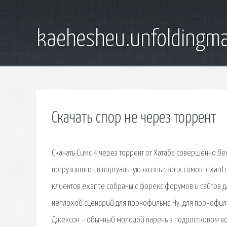
kaehesheu.unfoldingma
Скачать спор не через торрент
Скачать Симс 4 через торрент от Хатаба совершенно б
погрузившись в виртуальную жизнь своих симов. exante 
клиентов exante собраны с форекс форумов и сайтов дл
неплохой сценарий для порнофильма Ну, для порнофиль
Джексон – обычный молодой парень в подростковом возр