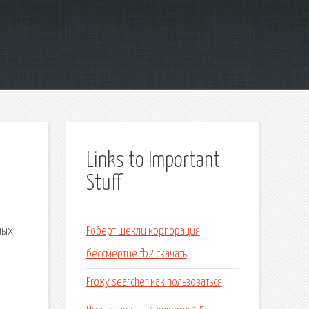
Links to Important
Stuff
ных
Роберт шекли корпорация
бессмертие fb2 скачать
Proxy searcher как пользоваться