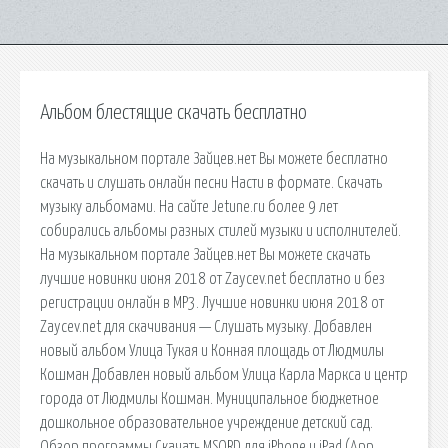
Альбом блестящие скачать бесплатно
На музыкальном портале Зайцев.нет Вы можете бесплатно
скачать и слушать онлайн песни Насти в формате. Скачать
музыку альбомами. На сайте Jetune.ru более 9 лет
собирались альбомы разных стилей музыки и исполнителей.
На музыкальном портале Зайцев.нет Вы можете скачать
лучшие новинки июня 2018 от Zaycev.net бесплатно и без
регистрации онлайн в MP3. Лучшие новинки июня 2018 от
Zaycev.net для скачивания — Слушать музыку. Добавлен
новый альбом Улица Тукая и Конная площадь от Людмилы
Кошман Добавлен новый альбом Улица Карла Маркса и центр
города от Людмилы Кошман. Муниципальное бюджетное
дошкольное образовательное учреждение детский сад.
Обзор программы Скачать MSQRD для iPhone и iPad (App