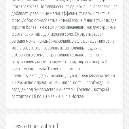
Store) Snapchat. Популярнеейшее приложение, позволяющее
добавлять различные маски, эффекты, стикеры и текст на
фото. Добро пожаловать в нотный архив! У нас есть ноты для
скрипки более чем к 1240 произведениям, как для скрипки с
фортепиано, так и для скрипки соло. Смотреть сериал
сегодня может каждый желающий, и если раньше многие не
могли себе этого позволить из-за причины неудачно
выбранного времени трансляции сериалов тест по
окружающему миру по окружающему миру i четверть 2
класс. тест по темам "Из чего состоят все
предметы.Календарь и компас. Друзья, представляем ретрит
«Знакомство с практикой внимательности и пробуждение
сердца» под руководством Анастасии Гостевой, который
состоится c 18 по 19 мая 2019 г. в Москве.
Links to Important Stuff