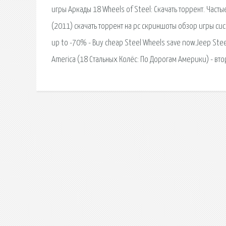
игры Аркады 18 Wheels of Steel: Скачать торрент. Часты
(2011) скачать торрент на pc скриншоты обзор игры си
up to -70% - Buy cheap Steel Wheels save now.Jeep Steel
America (18 Стальных Колёс: По Дорогам Америки) - вто