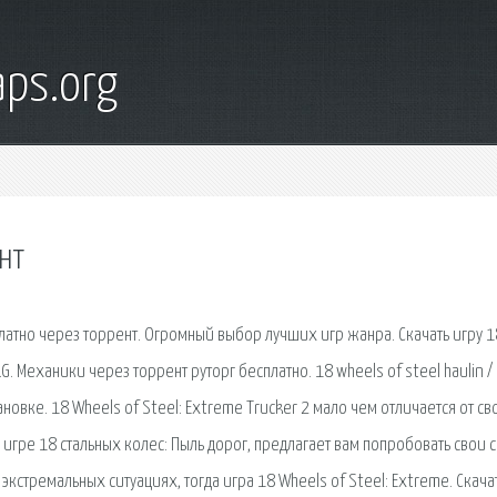
ps.org
ент
сплатно через торрент. Огромный выбор лучших игр жанра. Скачать игру 1
.G. Механики через торрент руторг бесплатно. 18 wheels of steel haulin /
ановке. 18 Wheels of Steel: Extreme Trucker 2 мало чем отличается от св
 игре 18 стальных колес: Пыль дорог, предлагает вам попробовать свои 
экстремальных ситуациях, тогда игра 18 Wheels of Steel: Extreme. Скача