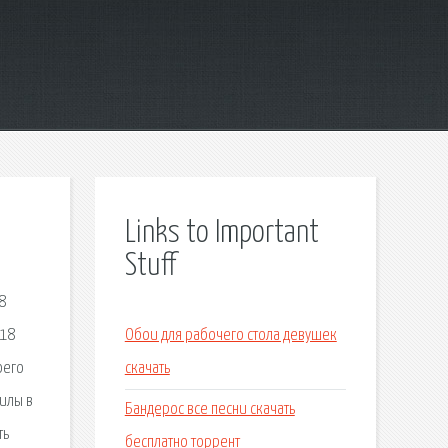
Links to Important
Stuff
8
 18
Обои для рабочего стола девушек
оего
скачать
силы в
Бандерос все песни скачать
ть
бесплатно торрент