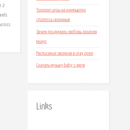
r 2
Торрент игры на компьютер
eels
стратегии военные
Across
Зачем придумали любовь лазарев
минус
Расписание звонков в огау орел
Скачать музыку baby s gang
Links