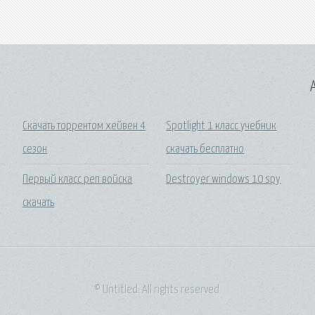
A
Скачать торрентом хейвен 4
Spotlight 1 класс учебник
сезон
скачать бесплатно
Первый класс реп войска
Destroyer windows 10 spy
скачать
© Untitled. All rights reserved.