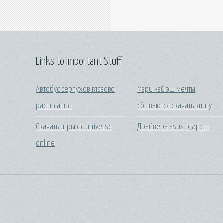
Links to Important Stuff
Автобус серпухов глазово
Мэри кэй эш мечты
расписание
сбываются скачать книгу
Скачать игры dc universe
Драйвера asus p5ql cm
online