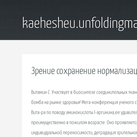
kaehesheu.unfoldingma
Зрение сохранение нормализац
Витамин С. Участвует в биосинтезе соединительных ткан
бомба на рынке здоровья! Мега-конференция ученого 
Вита-ра по поводу аминокислоты l-аргинина,ее удивите
преимущественно в пожилом возрасте. Оно проявляет
индивидуальной переносимости, деградация зрительно