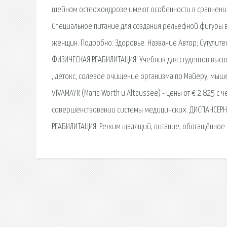
шейном остеохондрозе имеют особенности в сравнении 
Специальное питание для создания рельефной фигуры в
женщин. Подробно: Здоровье. Название Автор; Сутулит
ФИЗИЧЕСКАЯ РЕАБИЛИТАЦИЯ: Учебник для студентов выс
, детокс, солевое очищение организма по Майеру, мыш
VIVAMAYR (Maria Wörth и Altaussee) - цены от € 2.825 с 
совершенствовании системы медицинских. ДИСПАНСЕРН
РЕАБИЛИТАЦИЯ. Режим щадящий, питание, обогащённое