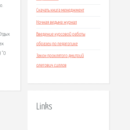
o.
Скачать книга менеджмент
Ночная ведьма журнал
Введение курсовой работы
 Отдых
образец по педагогике
ах
) "О
Закон проклятого дмитрий
олегович силлов
Links