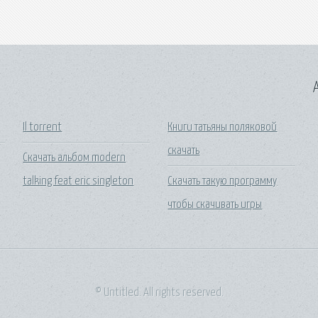
A
Il torrent
Книги татьяны поляковой
скачать
Скачать альбом modern
talking feat eric singleton
Скачать такую программу
чтобы скачивать игры
© Untitled. All rights reserved.