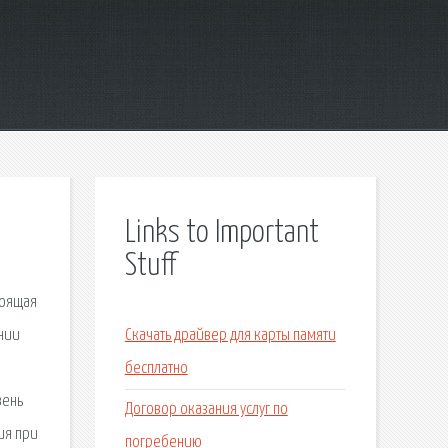
Links to Important
Stuff
тоящая
нии
Скачать драйвер для карты памяти
бесплатно
вень
Договор оказания услуг по
ия при
погребению