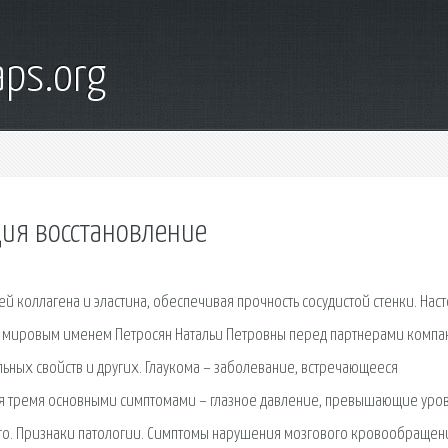
ps.org
ия восстановление
ей коллагена и эластина, обеспечивая прочность сосудистой стенки. Нас
с мировым именем Петросян Натальи Петровны перед партнерами компа
льных свойств и других. Глаукома – заболевание, встречающееся
ся тремя основными симптомами – глазное давление, превышающие уро
го. Признаки патологии. Симптомы нарушения мозгового кровообращен