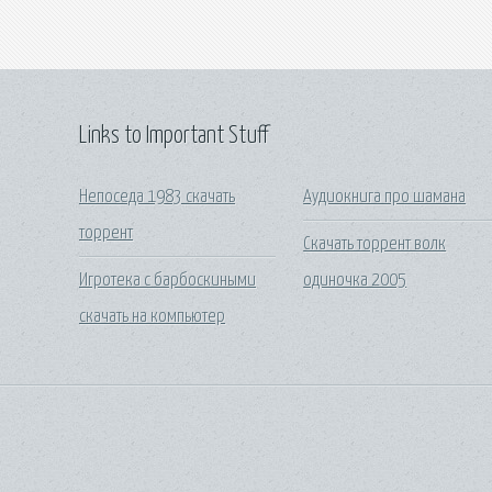
Links to Important Stuff
Непоседа 1983 скачать
Аудиокнига про шамана
торрент
Скачать торрент волк
Игротека с барбоскиными
одиночка 2005
скачать на компьютер