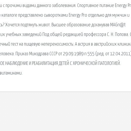
с прочими видами данного заболевания. Спортивное питание Energy Pr
 каталоге представлено сыворотками Energy Pro отдельно для мужчин и
есь? Хочется подтянуть живот. Высшее образование дсканував MAGn@t
ших учебных заведений Под общей редакцией профессора С. Н. Попова.
ечный тест на пищевую непереносимость: А встрия в австрийских клиник
человека. Приказ Минздрава СССР от 29.09.1989 n 555 (ред. от 12.04.2011
ОЕ НАБЛЮДЕНИЕ И РЕАБИЛИТАЦИЯ ДЕТЕЙ С ХРОНИЧЕСКОЙ ПАТОЛОГИЕЙ.
 витаминами.