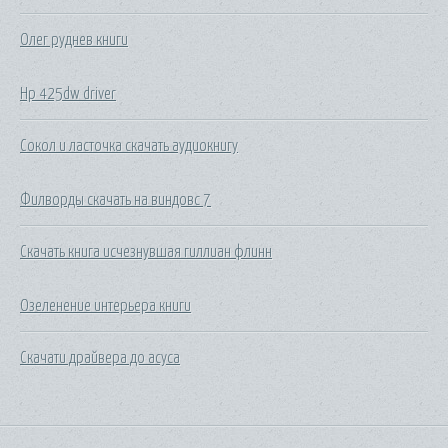
Олег руднев книги
Hp 425dw driver
Сокол и ласточка скачать аудиокнигу
Филворды скачать на виндовс 7
Скачать книга исчезнувшая гиллиан флинн
Озеленение интерьера книги
Скачати драйвера до асуса