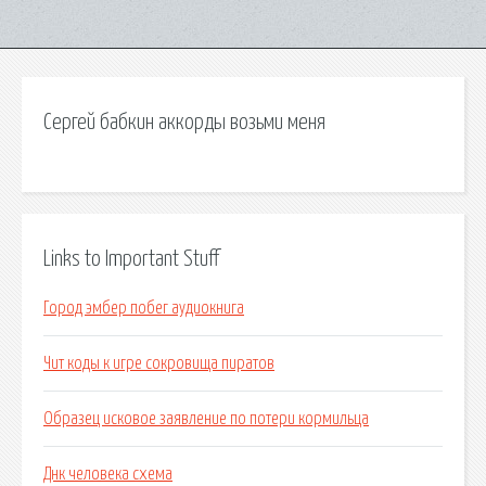
Сергей бабкин аккорды возьми меня
Links to Important Stuff
Город эмбер побег аудиокнига
Чит коды к игре сокровища пиратов
Образец исковое заявление по потери кормильца
Днк человека схема