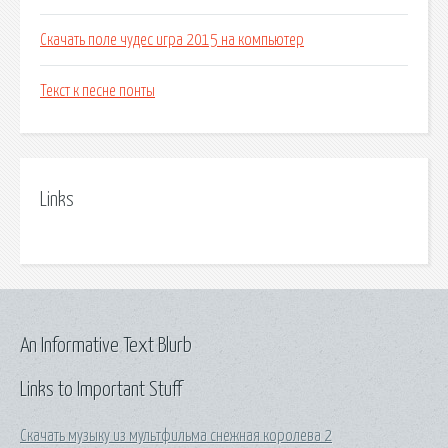
Скачать поле чудес игра 2015 на компьютер
Текст к песне понты
Links
An Informative Text Blurb
Links to Important Stuff
Скачать музыку из мультфильма снежная королева 2