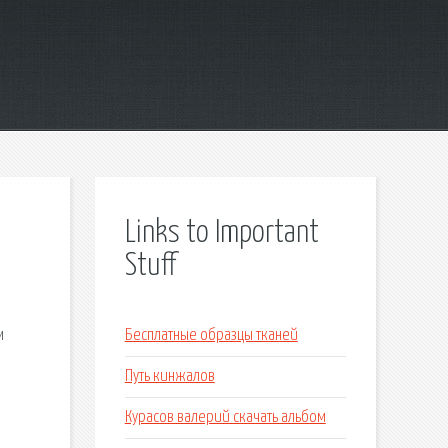
Links to Important
Stuff
м
Бесплатные образцы тканей
Путь кинжалов
Курасов валерий скачать альбом