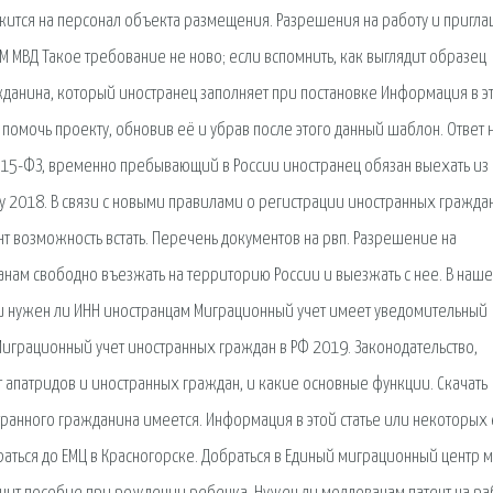
ится на персонал объекта размещения. Разрешения на работу и пригл
ВМ МВД Такое требование не ново; если вспомнить, как выглядит образец
данина, который иностранец заполняет при постановке Информация в э
 помочь проекту, обновив её и убрав после этого данный шаблон. Ответ 
 № 115-ФЗ, временно пребывающий в России иностранец обязан выехать из
у 2018. В связи с новыми правилами о регистрации иностранных гражда
т возможность встать. Перечень документов на рвп. Разрешение на
ам свободно въезжать на территорию России и выезжать с нее. В наш
Н и нужен ли ИНН иностранцам Миграционный учет имеет уведомительный
Миграционный учет иностранных граждан в РФ 2019. Законодательство,
т апатридов и иностранных граждан, и какие основные функции. Скачать
ранного гражданина имеется. Информация в этой статье или некоторых
раться до ЕМЦ в Красногорске. Добраться в Единый миграционный центр 