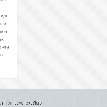
боту
здан,
ника.
ие на
вых
Каковы
 в
n Informative Text Blurb