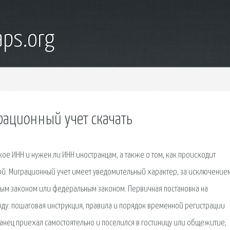
ps.org
рационный учет скачать
кое ИНН и нужен ли ИНН иностранцам, а также о том, как происходит
вой. Миграционный учет имеет уведомительный характер, за исключение
ым законом или федеральным законом. Первичная постановка на
оду: пошаговая инструкция, правила и порядок временной регистрации
ранец приехал самостоятельно и поселился в гостиницу или общежитие,