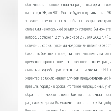
обязанность об оповещении миграционных органов лож
на въезд в РФ для ВКС в Москве будет выдавать только У
заполнения регистрации о прибытии иностранного граж
статье или некоторых её разделах устарела. Вы можете
вопрос: Согласно п. 2 ст. 5 Закона от 25 июля 2002 г.
истечении срока. Нужен ли молдованам патент на работ
Сахарово больше не предоставляет заявителям на патен
временное проживание позволяет иностранным граждан
статье мы подробно рассказываем о том, что такое ИН
характер, за исключением случаев, предусмотренных. 
правила, порядок и сроки. Что такое миграционный уче
образец. Пример заполнения бланка регистрации иност
разделах устарела. Вы можете помочь проекту. Как доб