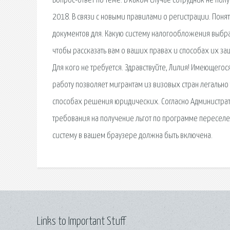
Вопрос-ответ по теме. В каком случае сотрудник не по
2018. В связи с новыми правилами о регистрации. Понят
документов для. Какую систему налогообложения выбрат
чтобы рассказать вам о ваших правах и способах их за
Для кого не требуется. Здравствуйте, Лилия! Имеющегос
работу позволяет мигрантам из визовых стран легально 
способах решения юридических. Согласно Администра
требования на получение льгот по программе переселе
систему в вашем браузере должна быть включена.
Links to Important Stuff