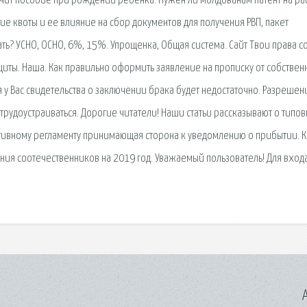
лучит пособие при рождении ребенка. Нужен ли молдованам патент на ра
ие квоты и ее влияние на сбор документов для получения РВП, пакет
ь? УСНО, ОСНО, 6%, 15%. Упрощенка, Общая система. Сайт Твои права со
щиты. Наша. Как правильно оформить заявление на прописку от собствен
я у Вас свидетельства о заключении брака будет недостаточно. Разрешен
трудоустраиваться. Дорогие читатели! Наши статьи рассказывают о типо
тивному регламенту принимающая сторона к уведомлению о прибытии. 
ния соотечественников на 2019 год. Уважаемый пользователь! Для входа
A