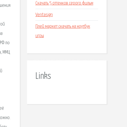
Скачать 5 оттенков серого фильм
ашения
Ventasign
той
Плей маркет скачать на ноутбук
на
игры
 РФ по
н, ММЦ
ей
Links
 её
можно.