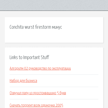
Conchita wurst firestorm минус
Links to Important Stuff
Алгоритм 02 руководство по эксплуатации
Набор для бизнеса
Озвучил папу из простоквашино 5 букв
Скачать торрент волк одиночка 2005