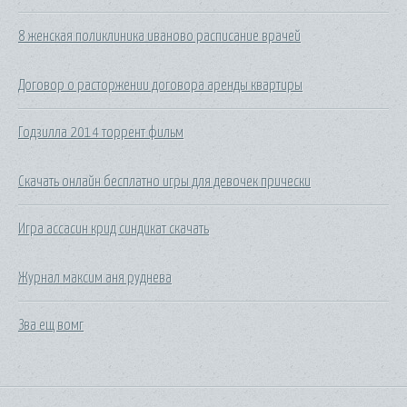
8 женская поликлиника иваново расписание врачей
Договор о расторжении договора аренды квартиры
Годзилла 2014 торрент фильм
Скачать онлайн бесплатно игры для девочек прически
Игра ассасин крид синдикат скачать
Журнал максим аня руднева
Зва ещ вомг