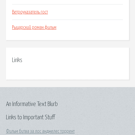
Ветроуказатель гост
Рыцарский роман фильм
Links
An Informative Text Blurb
Links to Important Stuff
Фильм битва за лос анджелес торрент