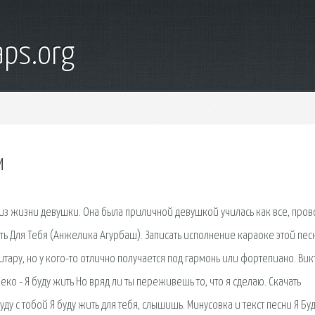
ps.org
м
 из жизни девушки. Она была приличной девушкой училась как все, про
ить Для Тебя (Анжелика Агурбаш). Записать исполнение караоке этой пес
тару, но у кого-то отлично получается под гармонь или фортепиано. Ви
еко - Я буду жить Но вряд ли ты переживешь то, что я сделаю. Скачать
уду с тобой Я буду жить для тебя, слышишь. Минусовка и текст песни Я Бу