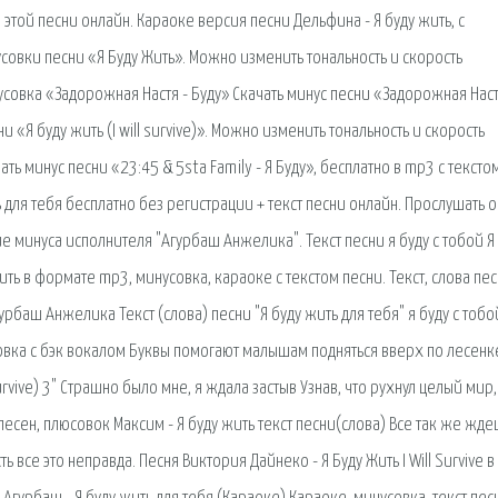
этой песни онлайн. Караоке версия песни Дельфина - Я буду жить, с
совки песни «Я Буду Жить». Можно изменить тональность и скорость
усовка «Задорожная Настя - Буду» Скачать минус песни «Задорожная Наст
и «Я буду жить (I will survive)». Можно изменить тональность и скорость
ть минус песни «23:45 & 5sta Family - Я Буду», бесплатно в mp3 с текстом
для тебя бесплатно без регистрации + текст песни онлайн. Прослушать 
гие минуса исполнителя "Агурбаш Анжелика". Текст песни я буду с тобой Я
ить в формате mp3, минусовка, караоке с текстом песни. Текст, слова пе
урбаш Анжелика Текст (слова) песни "Я буду жить для тебя" я буду с тобо
совка с бэк вокалом Буквы помогают малышам подняться вверх по лесенк
Survive) 3" Страшно было мне, я ждала застыв Узнав, что рухнул целый мир,
песен, плюсовок Максим - Я буду жить текст песни(слова) Все так же жд
ть все это неправда. Песня Виктория Дайнеко - Я Буду Жить I Will Survive в