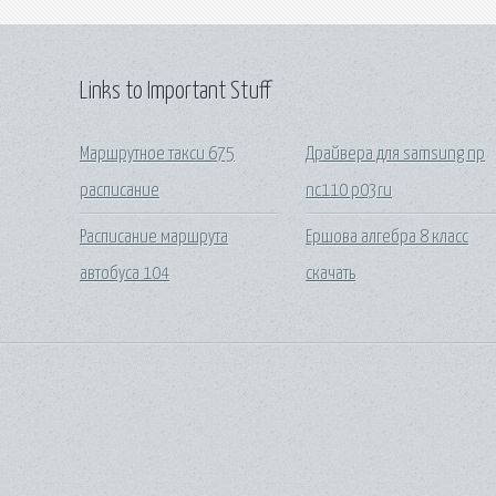
Links to Important Stuff
Маршрутное такси 675
Драйвера для samsung np
расписание
nc110 p03ru
Расписание маршрута
Ершова алгебра 8 класс
автобуса 104
скачать