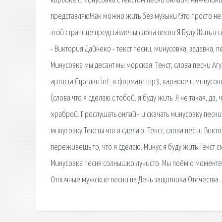
караоке и минусовка с текстом песни онлайн. Анжелика А
представляю!Как можно жить без музыки?Это просто не 
этой странице представлены слова песни Я Буду Жить в ис
- Виктория Дайнеко - текст песни, минусовка, задавка, 
Минусовка мы десант мы морская. Текст, слова песни Агу
артиста Стрелки int. в формате mp3, караоке и минусов
(слова что я сделаю с тобой. я буду жить. Я не такая, да
храброй. Прослушать онлайн и скачать минусовку песни 
минусовку Тексты что я сделаю. Текст, слова песни Викто
переживешь то, что я сделаю. Минус я буду жить Текст см
Минусовка песня солнышко лучисто. Мы поём о момент
Отличные мужские песни на День защитника Отечества. 