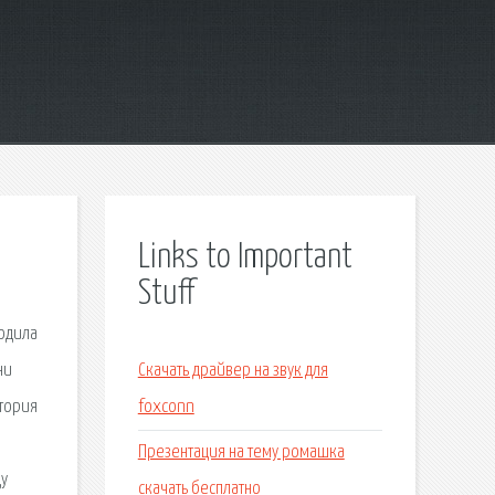
Links to Important
Stuff
водила
ни
Скачать драйвер на звук для
ктория
foxconn
Презентация на тему ромашка
ду
скачать бесплатно