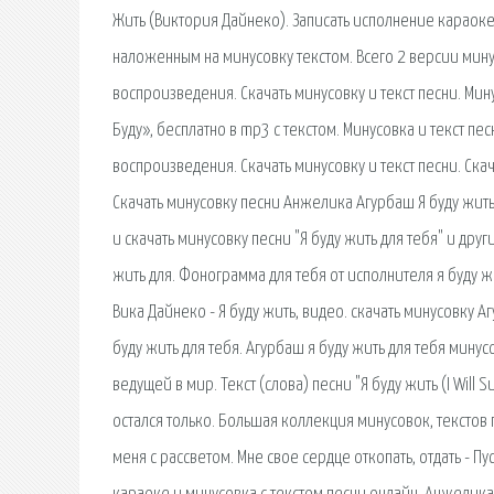
Жить (Виктория Дайнеко). Записать исполнение караоке 
наложенным на минусовку текстом. Всего 2 версии мину
воспроизведения. Скачать минусовку и текст песни. Мин
Буду», бесплатно в mp3 с текстом. Минусовка и текст песн
воспроизведения. Скачать минусовку и текст песни. Скача
Скачать минусовку песни Анжелика Агурбаш Я буду жить 
и скачать минусовку песни "Я буду жить для тебя" и дру
жить для. Фонограмма для тебя от исполнителя я буду ж
Вика Дайнеко - Я буду жить, видео. скачать минусовку Аг
буду жить для тебя. Агурбаш я буду жить для тебя мину
ведущей в мир. Текст (слова) песни "Я буду жить (I Will 
остался только. Большая коллекция минусовок, текстов 
меня с рассветом. Мне свое сердце откопать, отдать - Пус