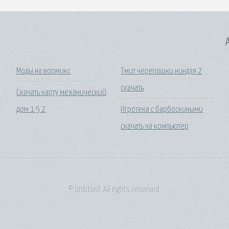
A
Моды на вормикс
Тмит черепашки ниндзя 2
скачать
Скачать карту механический
дом 1 5 2
Игротека с барбоскиными
скачать на компьютер
© Untitled. All rights reserved.