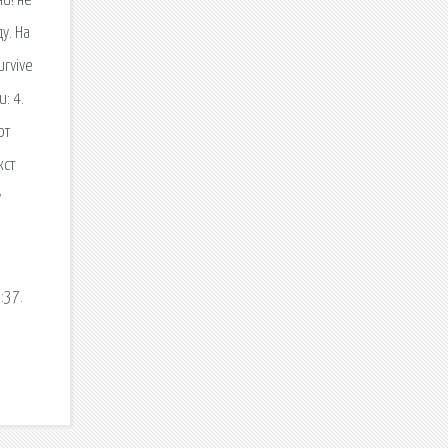
и! не
у. На
urvive
: 4.
от
кст
у
:37.