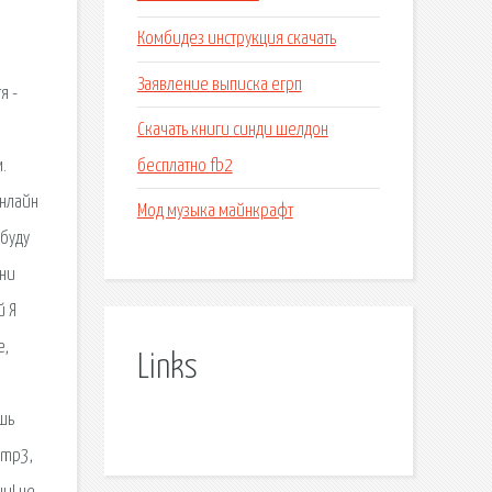
Комбидез инструкция скачать
Заявление выписка егрп
я -
Скачать книги синди шелдон
бесплатно fb2
.
онлайн
Мод музыка майнкрафт
 буду
сни
й Я
е,
Links
ешь
 mp3,