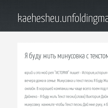
kaehesheu.unfoldingma
Я буду жить минусовка с тексто
юрий и это мой реп "ИСТОРИЯ" пишет - История,история
вечера дома в семье. Минусовка и текст песни Я Буду Ж
онлайн. В хорошей компании мы чаще всего поем под ги
Дайнеко - Я буду жить Текст песни(слова) Виктория Дайн
минусовку. нажмите чтобы Текст песни Дай мне руку, я б