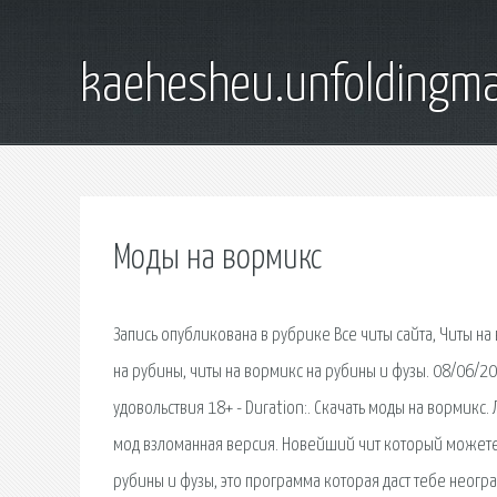
kaehesheu.unfoldingma
Моды на вормикс
Запись опубликована в рубрике Все читы сайта, Читы на
на рубины, читы на вормикс на рубины и фузы. 08/06/20
удовольствия 18+ - Duration:. Скачать моды на вормикс
мод взломанная версия. Новейший чит который можете 
рубины и фузы, это программа которая даст тебе неогр