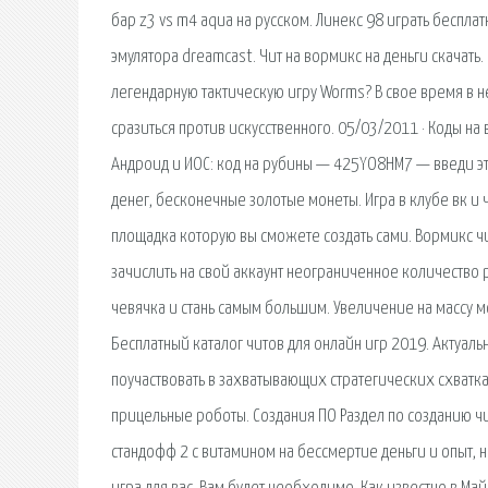
бар z3 vs m4 aqua на русском. Линекс 98 играть беспла
эмулятора dreamcast. Чит на вормикс на деньги скачать
легендарную тактическую игру Worms? В свое время в 
сразиться против искусственного. 05/03/2011 · Коды на
Андроид и ИОС: код на рубины — 425YO8HM7 — введи эт
денег, бесконечные золотые монеты. Игра в клубе вк и 
площадка которую вы сможете создать сами. Вормикс ч
зачислить на свой аккаунт неограниченное количество 
чевячка и стань самым большим. Увеличение на массу м
Бесплатный каталог читов для онлайн игр 2019. Актуальн
поучаствовать в захватывающих стратегических схватках
прицельные роботы. Создания ПО Раздел по созданию чи
стандофф 2 с витамином на бессмертие деньги и опыт, но