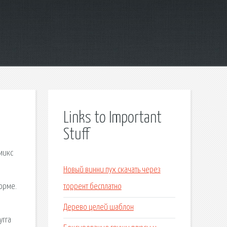
Links to Important
Stuff
рмикс
Новый винни пух скачать через
форме.
торрент бесплатно
Дерево целей шаблон
угга