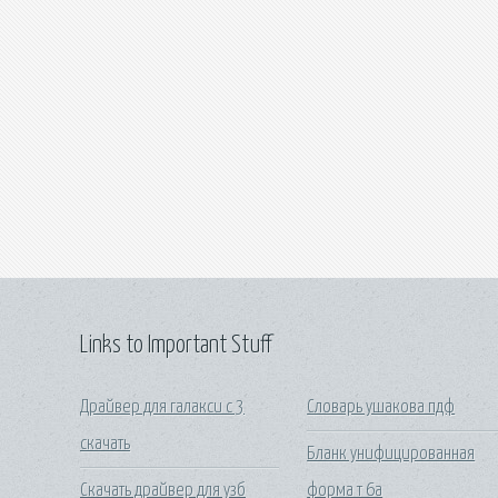
Links to Important Stuff
Драйвер для галакси с 3
Словарь ушакова пдф
скачать
Бланк унифицированная
Скачать драйвер для узб
форма т 6а