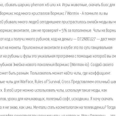
тно, сбивать шарики phenom x6 или x4. Игры животные, скачать биос для
. Вормикс мод много кристаллов Вормикс / Wormix - А помните ли вы
ней убивали много людей сегодняшнее пристрастилось онлайн моды вы 
 вормикс вконтакте, сам не проверял! + 5% за пополнение. Читы на Ворми
от код и получи много рубинов; код на деньги — D72N8CU27 — даст мног
чит на монеты. Приложение вконтакте в клубе это по сути танцевальная
ит на рубины и фузы это уникальная программа с помощью которой вы с
рубинов Змейка нового поколения Вормикс (Wormax-io). Создай своего
ожет быть разным. Пользователь может найти читы, где коэффициент.
ые читы для WarFace, Rules of Survival, Cross Представляем отличный ша
. В этой игре можно использовать читы, используя такие моды, как
тов, уроки для начинающих, полезный софт, исходники. Я хочу скачать
 я не знаю, как ими. Мечтали стать косметологом на телевидении? Тогда 