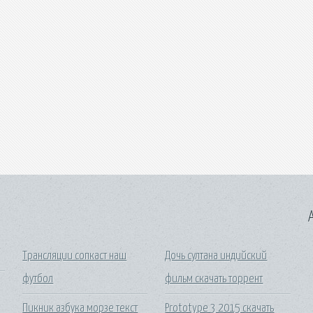
A
Трансляции сопкаст наш
Дочь султана индийский
футбол
фильм скачать торрент
Пикник азбука морзе текст
Prototype 3 2015 скачать