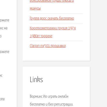
Боксирование груши плюсы и
минусы
Группа дорс скачать бесплатно
можете
Короткометражки грузия 1974
кс на
1980гг торрент
о
Clarion nx501 прошивка
можете
нс
Links
Вормикс Ио играть онлайн
эта
бесплатно и без регистрации.