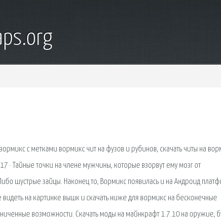
ps.org
 вормикс с метками вормикс чит на фузов и рубинов, скачать читы на во
17 · Тайные точки на члене мужчины, которые взорвут ему мозг от
. Либо шустрые зайцы. Наконец то, Вормикс появилась и на Андроид плат
видеть на картинке вышк и скачать ниже для вормикс на бесконечные
аниченные возможности. Скачать моды на майнкрафт 1.7.10 на оружие, б