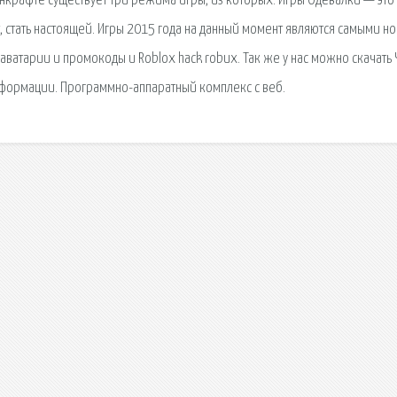
айнкрафте существует три режима игры, из которых. Игры Одевалки — это
т, стать настоящей. Игры 2015 года на данный момент являются самыми н
 аватарии и промокоды и Roblox hack robux. Так же у нас можно скачать
информации. Программно-аппаратный комплекс с веб.