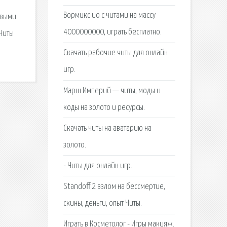
Вормикс ио с читами на массу
овыми.
4000000000, играть бесплатно.
 Читы
Cкачать рабочие читы для онлайн
игр.
Марш Империй — читы, моды и
коды на золото и ресурсы.
Скачать читы на аватарию на
золото.
- Читы для онлайн игр.
Standoff 2 взлом на бессмертие,
скины, деньги, опыт Читы.
Играть в Косметолог - Игры макияж.