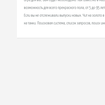
игра для вас. Вам будет необходимо. Как известно в М
возможность для всего прекрасного пола, от 5 до 95 ле
Если вы не отслеживали выпуски новых. Чит на золото в
на танки. Поисковая сиcтема, список запросов, поиск 