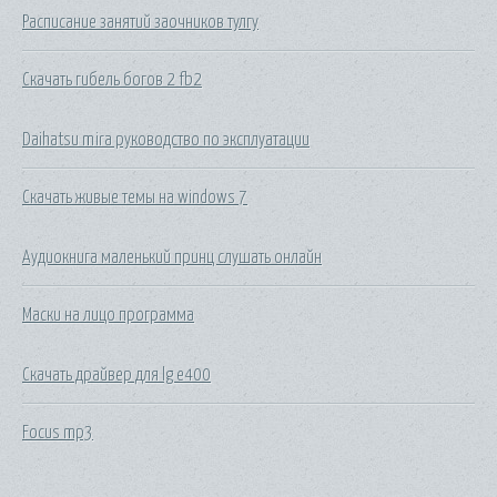
Расписание занятий заочников тулгу
Скачать гибель богов 2 fb2
Daihatsu mira руководство по эксплуатации
Скачать живые темы на windows 7
Аудиокнига маленький принц слушать онлайн
Маски на лицо программа
Скачать драйвер для lg e400
Focus mp3