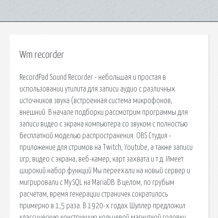
Wm recorder
RecordPad Sound Recorder - небольшая и простая в
использовании утилита для записи аудио с различных
источников звука (встроенная система микрофонов,
внешний. В начале подборки рассмотрим программы для
записи видео с экрана компьютера со звуком с полностью
бесплатной моделью распространения. OBS Студия -
приложение для стримов на Twitch, Youtube, а также записи
игр, видео с экрана, веб-камер, карт захвата и т.д. Имеет
широкий набор функций Мы переехали на новый сервер и
мигрировали с MySQL на MariaDB. В целом, по грубым
расчетам, время генерации страничек сократилось
примерно в 1,5 раза. В 1920-х годах Шуллер предложил
классическую конструкцию кольцевой магнитной головки,