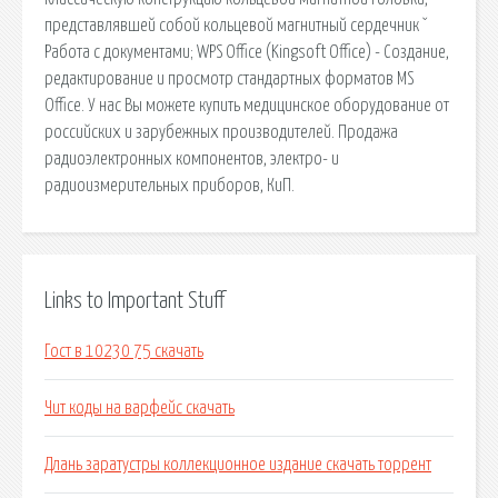
представлявшей собой кольцевой магнитный сердечник ˇ
Работа с документами; WPS Office (Kingsoft Office) - Создание,
редактирование и просмотр стандартных форматов MS
Office. У нас Вы можете купить медицинское оборудование от
российских и зарубежных производителей. Продажа
радиоэлектронных компонентов, электро- и
радиоизмерительных приборов, КиП.
Links to Important Stuff
Гост в 10230 75 скачать
Чит коды на варфейс скачать
Длань заратустры коллекционное издание скачать торрент