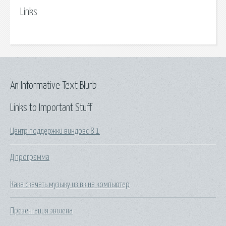
Links
An Informative Text Blurb
Links to Important Stuff
Центр поддержки виндовс 8 1
Д программа
Кака скачать музыку из вк на компьютер
Презентация эвглена