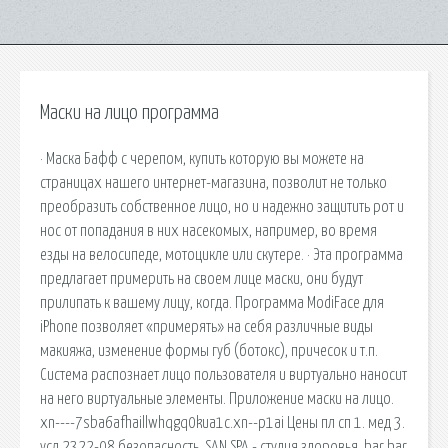
Маски на лицо программа
· Маска Бафф с черепом, купить которую вы можете на
страницах нашего интернет-магазина, позволит не только
преобразить собственное лицо, но и надежно защитить рот и
нос от попадания в них насекомых, например, во время
езды на велосипеде, мотоцикле или скутере. · Эта программа
предлагает примерить на своем лице маски, они будут
прилипать к вашему лицу, когда. Программа ModiFace для
iPhone позволяет «примерять» на себя различные виды
макияжа, изменение формы губ (ботокс), причесок и т.п.
Система распознает лицо пользователя и виртуально наносит
на него виртуальные элементы. Приложение маски на лицо.
xn----7sba6afhaillwhqgq0kua1c.xn--p1ai Цены пл сп 1. мед 3.
усл 2322-08 безопасность. SAN SPA - студия здоровья. bar bar