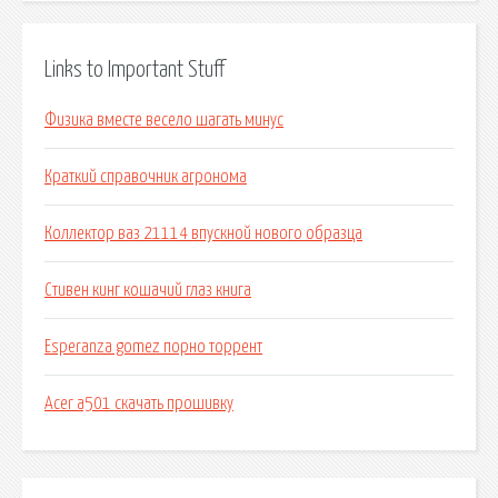
Links to Important Stuff
Физика вместе весело шагать минус
Краткий справочник агронома
Коллектор ваз 21114 впускной нового образца
Стивен кинг кошачий глаз книга
Esperanza gomez порно торрент
Acer a501 скачать прошивку