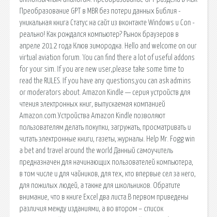
Преобразование GPT в MBR без потери данных Библия -
уникальная книга Статус на сайт из вконтакте Windows и Con -
реально! Как рождался компьютер? Рынок браузеров в
апреле 2012 года Клюв зимородка. Hello and welcome on our
virtual aviation forum. You can find there a lot of useful addons
for your sim. If you are new user,please take some time to
read the RULES. If you have any questions,you can ask admins
or moderators about. Amazon Kindle — серия устройств для
чтения электронных книг, выпускаемая компанией
Amazon.com.Устройства Amazon Kindle позволяют
пользователям делать покупки, загружать, просматривать и
читать электронные книги, газеты, журналы. Help Mr. Fogg win
a bet and travel around the world Данный самоучитель
предназначен для начинающих пользователей компьютера,
в том числе и для чайников, для тех, кто впервые сел за него,
для пожилых людей, а также для школьников. Обратите
внимание, что в книге Excel два листа.В первом приведены
различия между изданиями, а во втором – список