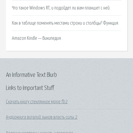
Что такое Windows RT, и подойдет ли вам планшет с ней.
Как в таблице поменять местами строки и столбцы? Функция.
Amazon Kindle — Википедия.
An Informative Text Blurb
Links to Important Stuff
Скачать книгу стеклянное море fb2
Аудиокнига виталий зыков власть силы 2