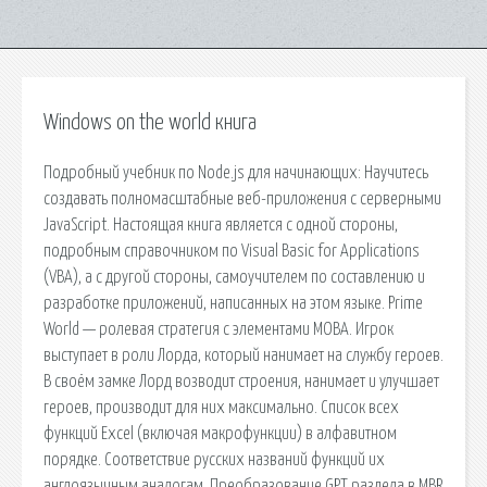
Windows on the world книга
Подробный учебник по Node.js для начинающих: Научитесь
создавать полномасштабные веб-приложения с серверными
JavaScript. Настоящая книга является с одной стороны,
подробным справочником по Visual Basic for Applications
(VBA), а с другой стороны, самоучителем по составлению и
разработке приложений, написанных на этом языке. Prime
World — ролевая стратегия с элементами MOBA. Игрок
выступает в роли Лорда, который нанимает на службу героев.
В своём замке Лорд возводит строения, нанимает и улучшает
героев, производит для них максимально. Список всех
функций Excel (включая макрофункции) в алфавитном
порядке. Соответствие русских названий функций их
англоязычным аналогам. Преобразование GPT раздела в MBR