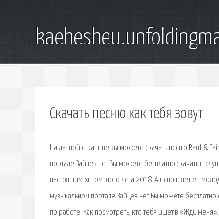
kaehesheu.unfoldingma
Скачать песню как тебя зовут
На данной странице вы можете скачать песню Rauf & Fai
портале Зайцев.нет Вы можете бесплатно скачать и слуш
настоящим хитом этого лета 2018. А исполняет ее молод
музыкальном портале Зайцев.нет Вы можете бесплатно с
по работе. Как посмотреть, кто тебя ищет в «Жди меня». 