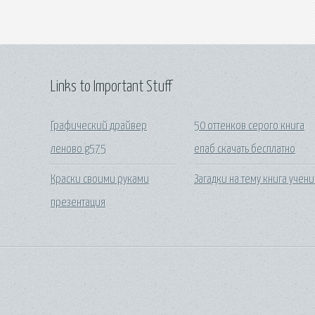
Links to Important Stuff
Графический драйвер
50 оттенков серого книга
леново g575
епаб скачать бесплатно
Краски своими руками
Загадки на тему книга учен
презентация