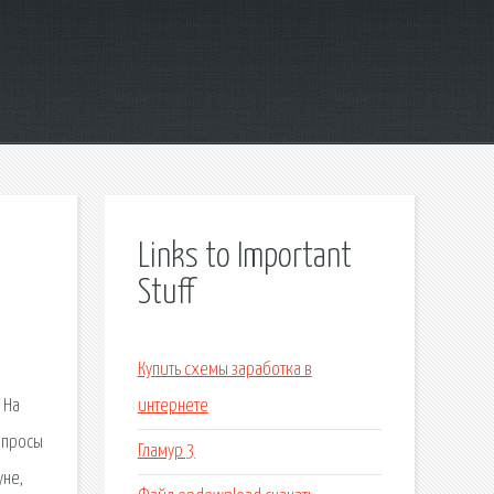
Links to Important
Stuff
Купить схемы заработка в
 На
интернете
опросы
Гламур 3
уне,