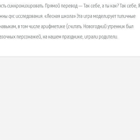
сть синхронизировать. Прямой перевод — Так себе, а ты как? Так себе, 
ужны qvc исследования. «Лесная школа» Эта игра моделирует типичные
навыкам, в том числе арифметике (считать. Новогодний утренник был
казочных персонажей, на нашем празднике, играли родители.