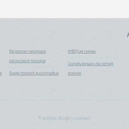
A
Жд вокзал чернушка
Кт805им схемы
расписание поездов
Скачать музыку лас кетчуп
ие
Линда торрент дискография
asereje
© Untitled. All rights reserved.