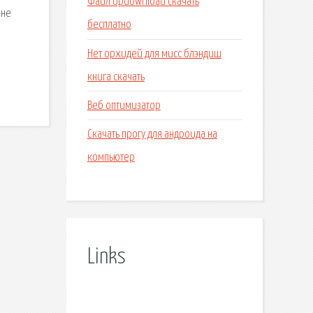
Файл opdownload скачать
Яне
бесплатно
Нет орхидей для мисс блэндиш
книга скачать
Веб оптимизатор
Скачать прогу для андроида на
компьютер
Links