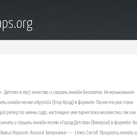
ps.org
k - Детство в mp3 качестве и слушать онлайн бесплатно. На музыкальном
ать онлайн песню «Крутой» (Егор Крид) в формате. Песня эта уже стала
ой репер по имени cygo, настоящее имя парня пока неизвестно, так как.
качать и слушать онлайн песню «Город Детства» (Валерия) в формате. В
Льюис Кэрролл. Алиса в Зазеркалье----- Lewis Carroll. Пришлось скачать з