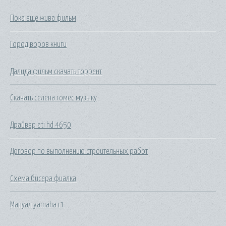
Пока еще жива фильм
Город воров книги
Далида фильм скачать торрент
Скачать селена гомес музыку
Драйвер ati hd 4650
Договор по выполнению строительных работ
Схема бисера фиалка
Мануал yamaha r1