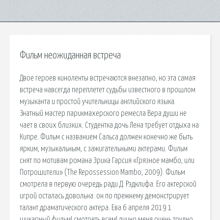
Фильм неожиданная встреча
Двое героев киноленты встречаются внезапно, но эта самая
встреча навсегда переплетет судьбы известного в прошлом
музыканта и простой учительницы английского языка.
Знатный мастер парикмахерского ремесла Вера души не
чает в своих близких. Студентка дочь Лена требует отдыха на
Кипре. Фильм с названием Сальса должен конечно же быть
ярким, музыкальным, с зажигательными актерами. Фильм
снят по мотивам романа Эрика Гарсия «Грязное мамбо, или
Потрошители» (The Repossession Mambo, 2009). Фильм
смотрела в первую очередь ради Д. Рэдклифа. Его актерской
игрой осталась довольна: он по прежнему демонстрирует
талант драматического актера. Ева 6 апреля 2019 1
шикарный фильм! смотреть всем! лично меня очень трудно