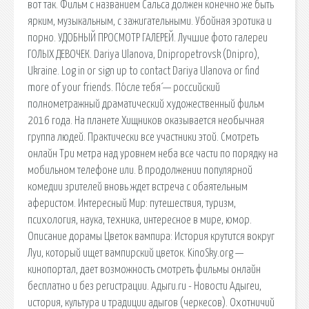
вот так. Фильм с названием Сальса должен конечно же быть
ярким, музыкальным, с зажигательными. Убойная эротика и
порно. УДОБНЫЙ ПРОСМОТР ГАЛЕРЕЙ. Лучшие фото галереи
ГОЛЫХ ДЕВОЧЕК. Dariya Ulanova, Dnipropetrovsk (Dnipro),
Ukraine. Log in or sign up to contact Dariya Ulanova or find
more of your friends. По́сле тебя́ — российский
полнометражный драматический художественный фильм
2016 года. На планете Хищников оказывается необычная
группа людей. Практически все участники этой. Смотреть
онлайн Три метра над уровнем неба все части по порядку на
мобильном телефоне или. В продолжении популярной
комедии зрителей вновь ждет встреча с обаятельным
аферистом. Интересный Мир: путешествия, туризм,
психология, наука, техника, интересное в мире, юмор.
Описание дорамы Цветок вампира: История крутится вокруг
Луи, который ищет вампирский цветок. KinoSky.org —
кинопортал, дает возможность смотреть фильмы онлайн
бесплатно и без регистрации. Адыги.ru - Новости Адыгеи,
история, культура и традиции адыгов (черкесов). Охотничий