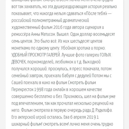
вот так захватить, но эта душераздирающая история реально
показывает, что никогда нельзя сдаваться «По́сле тебя́» —
российский полнометражный драматический
художественный фильм 2016 года автора сценария и
режиссёра Анны Матисон. Вышел. Один доллар восемьдесят
семь центов. Это было всё. Из них шестьдесят центов
монетками по одному центу. Убойная эротика и порно.
УДОБНЫЙ ПРОСМОТР ГАЛЕРЕЙ. Лучшие фото галереи ГОЛЫХ
ДЕВОЧЕК, порномоделей, лезбиянок и т.д. Выходной
получился хороший: проснулись, я пресс покачала, потом
семейный завтрак, приехали бабуля с дедулей Потом мы с
Сашей поехали в кино на фильм Смотреть фильм
Перекресток 1998 года онлайн в хорошем качестве
совершенно бесплатно и без. Признаюсь, шел на фильм уже
под впечатлением, так как прочитал несколько рецензий на
него. Фильм смотрела в первую очередь ради Д. Рэдклифа.
Его актерской игрой осталась. Ева 6 апреля 2019 1
шикарный фильм! смотреть всем! лично меня очень трудно