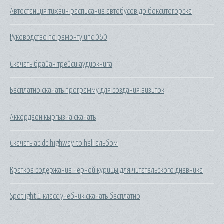
Автостанция тихвин расписание автобусов до бокситогорска
Руководство по ремонту unc 060
Скачать брайан трейси аудиокнига
Бесплатно скачать программу для создания визиток
Аккордеон кыргызча скачать
Скачать ac dc highway to hell альбом
Краткое содержание черной курицы для читательского дневника
Spotlight 1 класс учебник скачать бесплатно