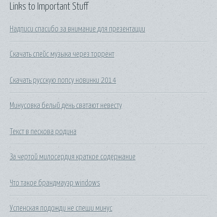
Links to Important Stuff
Надписи спасибо за внимание для презентации
Скачать спейс музыка через торрент
Скачать русскую попсу новинки 2014
Минусовка белый день сватают невесту
Текст в пескова родина
За чертой милосердия краткое содержание
Что такое брандмауэр windows
Успенская подожди не спеши минус