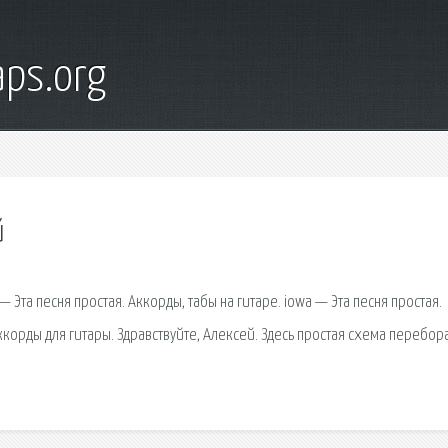
ps.org
й
— Эта песня простая. Аккорды, табы на гитаре. iowa — Эта песня простая.
ккорды для гитары. Здравствуйте, Алексей. Здесь простая схема перебор