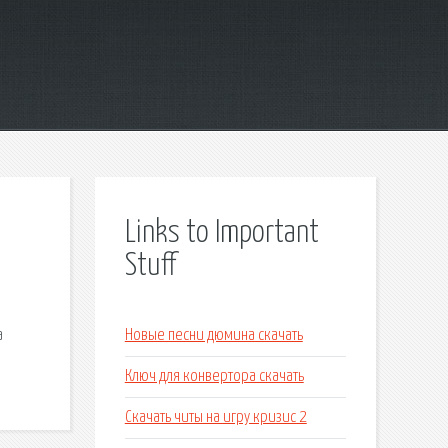
Links to Important
Stuff
а
Новые песни дюмина скачать
Ключ для конвертора скачать
Скачать читы на игру кризис 2