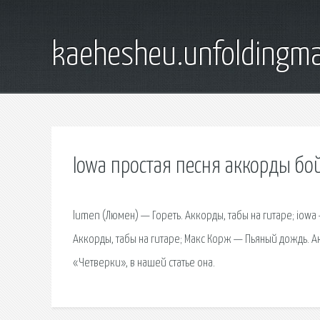
kaehesheu.unfoldingma
Iowa простая песня аккорды бо
lumen (Люмен) — Гореть. Аккорды, табы на гитаре; iowa 
Аккорды, табы на гитаре; Макс Корж — Пьяный дождь. А
«Четверки», в нашей статье она.