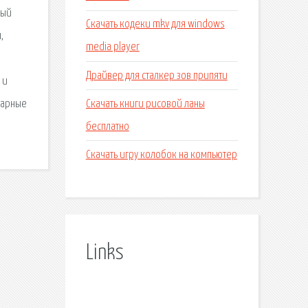
ный
Скачать кодеки mkv для windows
,
media player
Драйвер для сталкер зов припяти
 и
Скачать книги рисовой ланы
варные
бесплатно
Скачать игру колобок на компьютер
Links