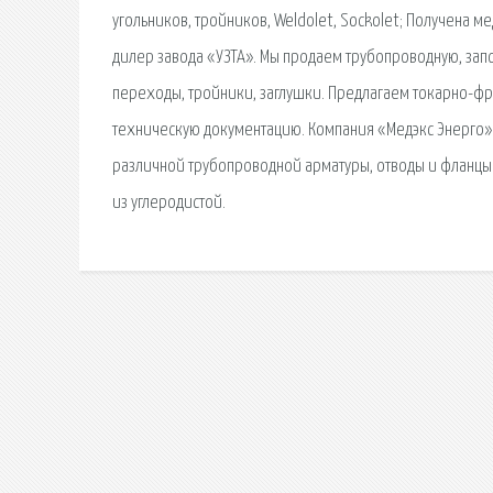
угольников, тройников, Weldolet, Sockolet; Получена 
дилер завода «УЗТА». Мы продаем трубопроводную, зап
переходы, тройники, заглушки. Предлагаем токарно-ф
техническую документацию. Компания «Медэкс Энерго» 
различной трубопроводной арматуры, отводы и фланц
из углеродистой.