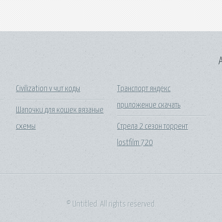
A
Civilization v чит коды
Транспорт яндекс
приложение скачать
Шапочки для кошек вязаные
схемы
Стрела 2 сезон торрент
lostfilm 720
© Untitled. All rights reserved.