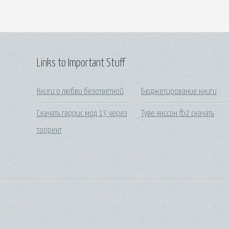
Links to Important Stuff
Книги о любви безответной
Бюджетирование книги
Скачать гаррис мод 13 через
Туве янссон fb2 скачать
торрент