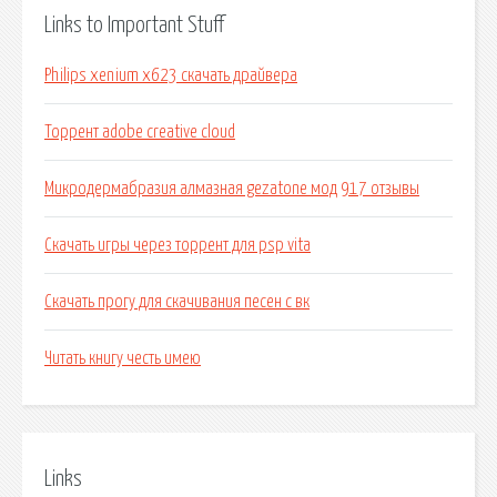
Links to Important Stuff
Philips xenium x623 скачать драйвера
Торрент adobe creative cloud
Микродермабразия алмазная gezatone мод 917 отзывы
Скачать игры через торрент для psp vita
Скачать прогу для скачивания песен с вк
Читать книгу честь имею
Links