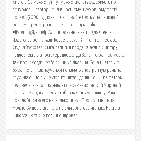
Android OS можно тут. Тут можно скачать аудиокниги по
психологии эзоторике, личностному и духовному росту.
Более 15 000 аудиокниг! Скачивайте бесплатно: никакой
рекламы, регистрации и смс. #reading@enhelp
#listening@enhelp Адаптированная книга для чтения
Издательство: Penguin Readers Level 3 - Pre-Intermediate.
Студия Звуковая книга, запись и продажа аудиокниг mp3.
Радиоспектакли Гостелерадиофонда Зона – странное место,
там происходят необъяснимые явления. Зона тщательно
охраняется. Как научиться понимать иностранную речь на
слух Знаю, что вы не любите читать длинные. Книга Матерь
Человеческая рассказывает о временах Второй Мировой
войны, передавая весь. Чтобы скачать аудиокнигу, Вам
понадобится всего несколько минут. Прослушивать их
можно. Аудиокниги - это не альтернатива чтению. Никто и
никогда их так не позиционировал.