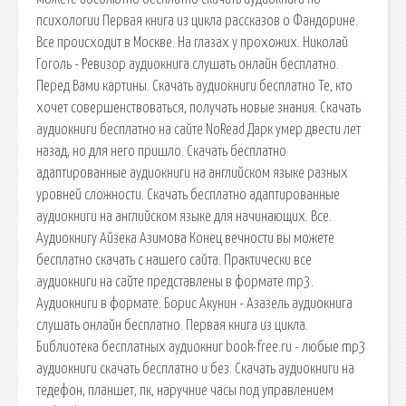
психологии Первая книга из цикла рассказов о Фандорине.
Все происходит в Москве. На глазах у прохожих. Николай
Гоголь - Ревизор аудиокнига слушать онлайн бесплатно.
Перед Вами картины. Скачать аудиокниги бесплатно Те, кто
хочет совершенствоваться, получать новые знания. Скачать
аудиокниги бесплатно на сайте NoRead Дарк умер двести лет
назад, но для него пришло. Скачать бесплатно
адаптированные аудиокниги на английском языке разных
уровней сложности. Скачать бесплатно адаптированные
аудиокниги на английском языке для начинающих. Все.
Аудиокнигу Айзека Азимова Конец вечности вы можете
бесплатно скачать с нашего сайта. Практически все
аудиокниги на сайте представлены в формате mp3.
Аудиокниги в формате. Борис Акунин - Азазель аудиокнига
слушать онлайн бесплатно. Первая книга из цикла.
Библиотека бесплатных аудиокниг book-free.ru - любые mp3
аудиокниги скачать бесплатно и без. Скачать аудиокниги на
тедефон, планшет, пк, наручние часы под управлением