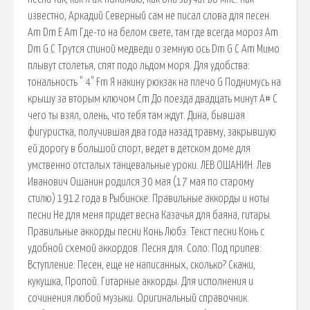
известно, Аркадий Северный сам не писал слова для песен.
Am Dm E Am Где-то на белом свете, там где всегда мороз Am
Dm G C Трутся спиной медведи о земную ось Dm G C Am Мимо
плывут столетья, спят подо льдом моря. Для удобства:
тональность " 4" Fm Я накину рюкзак на плечо G Поднимусь на
крышу за вторым ключом Cm До поезда двадцать минут A# С
чего ты взял, олень, что тебя там ждут. Дина, бывшая
фигуристка, получившая два года назад травму, закрывшую
ей дорогу в большой спорт, ведет в детском доме для
умственно отсталых танцевальные уроки. ЛЕВ ОШАНИН. Лев
Иванович Ошанин родился 30 мая (17 мая по старому
стилю) 1912 года в Рыбинске. Правильные аккорды и ноты
песни Не для меня придет весна Казачья для баяна, гитары.
Правильные аккорды песни Конь Любэ. Текст песни Конь с
удобной схемой аккордов. Песня для. Соло: Под припев:
Вступление: Песен, еще не написанных, сколько? Скажи,
кукушка, Пропой. Гитарные аккорды. Для исполнения и
сочинения любой музыки. Оригинальный справочник.