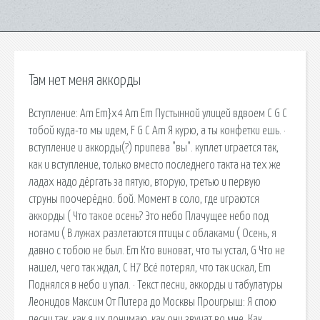
Там нет меня аккорды
Вступление: Am Em}x4 Am Em Пустынной улицей вдвоем C G С
тобой куда-то мы идем, F G C Am Я курю, а ты конфетки ешь. ·
вступление и аккорды(?) припева "вы". куплет играется так,
как и вступление, только вместо последнего такта на тех же
ладах надо дёргать за пятую, вторую, третью и первую
струны поочерёдно. бой. Момент в соло, где играются
аккорды ( Что такое осень? Это небо Плачущее небо под
ногами ( В лужах разлетаются птицы с облаками ( Осень, я
давно с тобою не был. Em Кто виноват, что ты устал, G Что не
нашел, чего так ждал, C H7 Всё потерял, что так искал, Em
Поднялся в небо и упал. · Текст песни, аккорды и табулатуры
Леонидов Максим От Питера до Москвы Проигрыш: Я спою
песни так, как я их понимаю, как они звучат во мне. Как