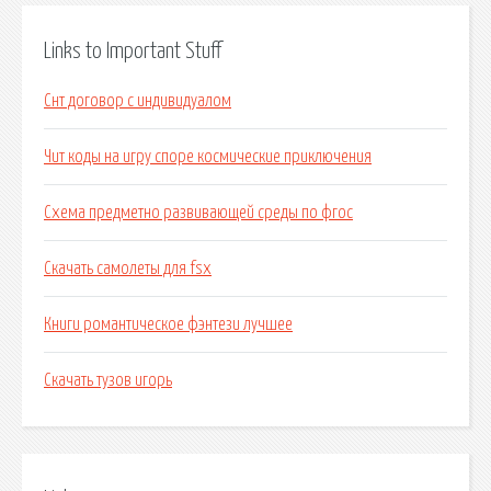
Links to Important Stuff
Снт договор с индивидуалом
Чит коды на игру споре космические приключения
Схема предметно развивающей среды по фгос
Скачать самолеты для fsx
Книги романтическое фэнтези лучшее
Скачать тузов игорь