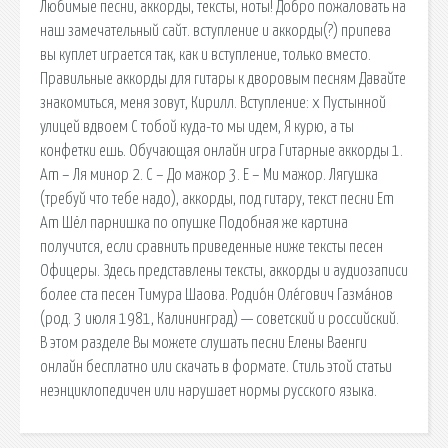
Любимые песни, аккорды, тексты, ноты! Добро пожаловать на
наш замечательный сайт. вступление и аккорды(?) припева
вы куплет играется так, как и вступление, только вместо.
Правильные аккорды для гитары к дворовым песням Давайте
знакомиться, меня зовут, Кирилл. Вступление: x Пустынной
улицей вдвоем С тобой куда-то мы идем, Я курю, а ты
конфетки ешь. Обучающая онлайн игра Гитарные аккорды 1.
Am – Ля минор 2. C – До мажор 3. E – Ми мажор. Лягушка
(требуй что тебе надо), аккорды, под гитару, текст песни Em
Am Шёл парнишка по опушке Подобная же картина
получится, если сравнить приведенные ниже тексты песен
Офицеры. Здесь представлены тексты, аккорды и аудиозаписи
более ста песен Тимура Шаова. Родио́н Оле́гович Газма́нов
(род. 3 июля 1981, Калининград) — советский и российский.
В этом разделе Вы можете слушать песни Елены Ваенги
онлайн бесплатно или скачать в формате. Стиль этой статьи
неэнциклопедичен или нарушает нормы русского языка.