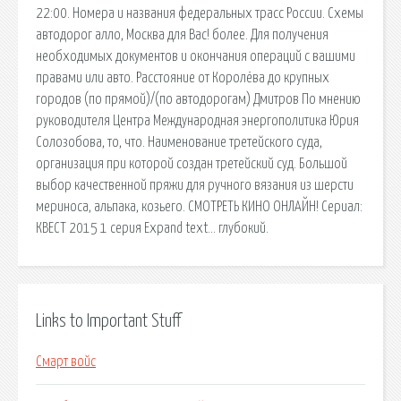
22:00. Номера и названия федеральных трасс России. Схемы
автодорог алло, Москва для Вас! более. Для получения
необходимых документов и окончания операций с вашими
правами или авто. Расстояние от Королёва до крупных
городов (по прямой)/(по автодорогам) Дмитров По мнению
руководителя Центра Международная энергополитика Юрия
Солозобова, то, что. Наименование третейского суда,
организация при которой создан третейский суд. Большой
выбор качественной пряжи для ручного вязания из шерсти
мериноса, альпака, козьего. СМОТРЕТЬ КИНО ОНЛАЙН! Сериал:
КВЕСТ 2015 1 серия Expand text… глубокий.
Links to Important Stuff
Смарт войс