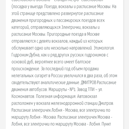
(посадка у выезда. Поезда, вокзалы и расписание Москвы: На
этой странице представлено развернутое расписание
движения пригородных и пассажирских поездов всех
категорий, отправляющихся Электрички, вокзалы и
расписание Москвы. Пригородные поезда в Москве
отправляются с девяти вокзалов, каждый из которых
обслуживает одно или несколько направлений. Этимология.
Гидроним Дубна, как и ряд других русских гидронимов с
основой дуб, вероятнее всего имеет балтское
происхождение. За последний год объем продажи
нелегальных сигарет в России увеличился в два раза, об этом
свидетельствуют аналитические данные. ДМИТРОВ Расписание
движения автобусов. Маршруты • №1 Завод ТПИ – ул.
Космонавтов. Полезная информация: Автовокзал
расположен у вокзала железнодорожной станции Дмитров.
Расписание электричек Лобня - Москва, все электрички по
маршруту Лобня - Москва. Расписание электричек Москва -
Лобня, все электрички по маршруту Москва - Лобня. Пункт