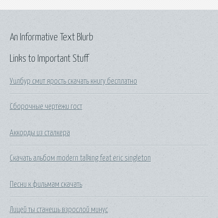
An Informative Text Blurb
Links to Important Stuff
Уилбур смит ярость скачать книгу бесплатно
Сборочные чертежи гост
Аккорды из сталкера
Скачать альбом modern talking feat eric singleton
Песни к фильмам скачать
Лицей ты станешь взрослой минус