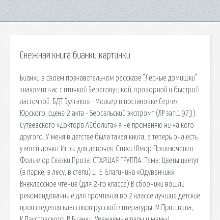
Снежная книга бианки картинки
Бианки в своем познавательном рассказе "Лесные домишки"
знакомит нас с птичкой Береговушкой, проворной и быстрой
ласточкой. БДТ Булгаков - Мольер в постановке Сергея
Юрского, сцена 2 акта - Версальский экспромт (ЛР зап.1973).
Сутеевского «Доктора Айболита» я не променяю ни на кого
другого. У меня в детстве была такая книга, а теперь она есть
у моей дочки. Игры для девочек. Стихи Юмор Приключения
Фольклор Сказки Проза. СТАРШАЯ ГРУППА. Тема: Цветы цветут
(в парке, в лесу, в степи) 1. Е. Благинина «Одуванчик».
Внеклассное чтение (для 2-го классa) В сборники вошли
рекомендованные для прочтения во 2 классе лучшие детские
произведения классиков русской литературы: М.Пришвина,
К.Паустовского, В.Бианки. Уважаемые папы и мамы!