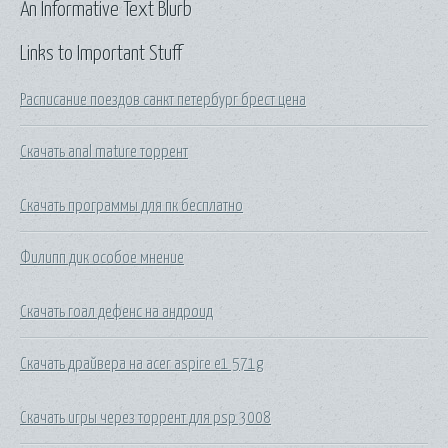
An Informative Text Blurb
Links to Important Stuff
Расписание поездов санкт петербург брест цена
Скачать anal mature торрент
Скачать программы для пк бесплатно
Филипп дик особое мнение
Скачать гоал дефенс на андроид
Скачать драйвера на acer aspire e1 571g
Скачать игры через торрент для psp 3008