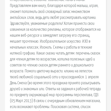
Представляем вам книгу, благодаря которой малыш, играя,
сможет пополнить свой словарный запас множеством
английских слов, ведь дети любят рассматривать картинки.
Здравствуйте, уважаемые родители! Хотим принести свои
извинения за количество рекламы, которое отображается на
нашем веб-ресурсе и замедляет загрузку его страниц,
мешает прочтению. Изобразительное искусство. ИЗО в
начальных классах; Изонить. Схемы и работы в технике
нитяной графики. Какие сказки читать детям: перечень сказок
для чтения детям по возрастам, копилка полезных идей и
советов по чтению сказок детям раннего и дошкольного
возраста. Помоги цветочку вырасти: кликни на лепесток
твоей любимой социальной сети и присоединяйся. 1 апреля
День Смеха (во время этого праздника принято разыгрывать
друзей и знакомых или. Ответы на задания к рабочей тетради
по предмету окружающий мир программы перспектива, ГДЗ.
(05.Март.2013) В связи с очередным обновлением магазина,
если возникают проблемы. Поисковая сиcтема, список