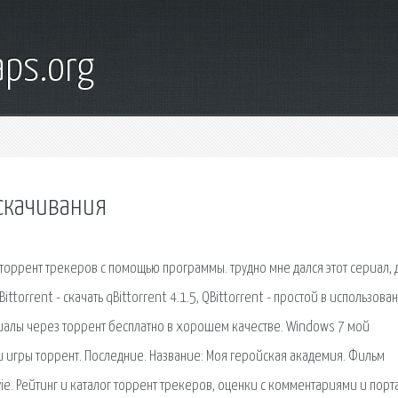
ps.org
 скачивания
торрент трекеров с помощью программы. трудно мне дался этот сериал, 
ittorrent - скачать qBittorrent 4.1.5, QBittorrent - простой в использова
иалы через торрент бесплатно в хорошем качестве. Windows 7 мой
и игры торрент. Последние. Название: Моя геройская академия. Фильм
e. Рейтинг и каталог торрент трекеров, оценки с комментариями и порт