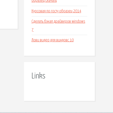
образец скачать
Курсовая по госту образец 2014
Сделать бэкап драйверов windows
7
Лови видео для виндовс 10
Links