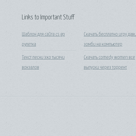
Links to Important Stuff
Шаблон для сайта cs go
Скачать бесплатно игру дав
рулетка
зомби на компьютер
Текст песни эхо тысячи
Скачать comedy women все
вокзалов
выпуски через торрент