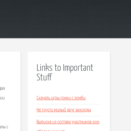
Links to Important
Stuff
два
нии
Скачать игры гонки с зомби
Не грусти милый друг аккорды
Выписка из состава участников ооо
алы с