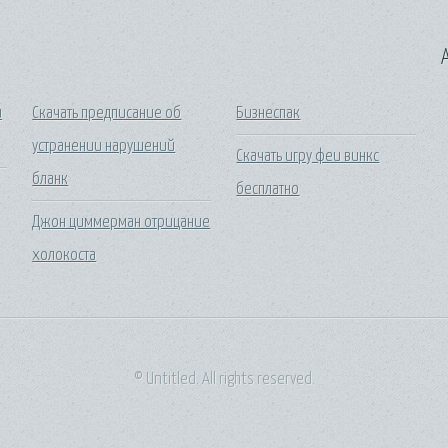
A
и
Скачать предписание об
Бизнеспак
устранении нарушений
Скачать игру феи винкс
бланк
бесплатно
Джон циммерман отрицание
холокоста
© Untitled. All rights reserved.