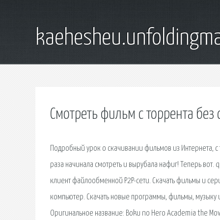
kaehesheu.unfoldingma
Смотреть фильм с торрента без
Подробный урок о скачивании фильмов из Интернета, с 
раза начинала смотреть и вырубала нафиг! Теперь вот. qB
клиент файлообменной P2P-сети. Скачать фильмы и сер
компьютер. Скачать новые программы, фильмы, музыку 
Оригинальное название: Boku no Hero Academia the Movi